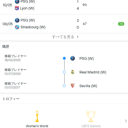
PSG (W)
1
10/05
90
Lyon (W)
4
PSG (W)
2
06/05
67
7.0
Strasbourg (W)
0
すべてを見る
職歴
移籍プレイヤー
PSG (W)
18/06/2025
移籍プレイヤー
Real Madrid (W)
01/07/2020
移籍プレイヤー
Sevilla (W)
01/07/2017
トロフィー
 Women's World 
 UEFA Nations 