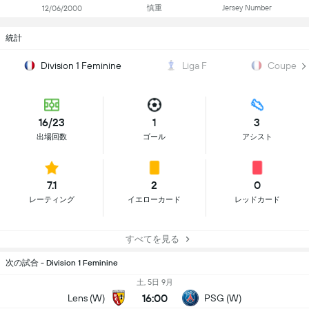
慎重
Jersey Number
12/06/2000
統計
Division 1 Feminine
Liga F
Coupe de
16/23
1
3
出場回数
ゴール
アシスト
7.1
2
0
レーティング
イエローカード
レッドカード
すべてを見る
次の試合 - Division 1 Feminine
土, 5日 9月
16:00
Lens (W)
PSG (W)