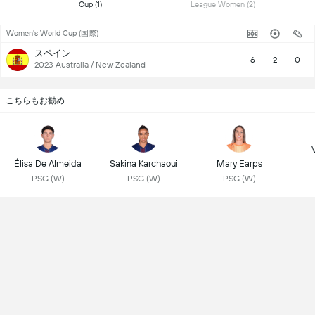
Cup (1) 
League Women (2) 
Women's World Cup (国際)
スペイン
6
2
0
2023 Australia / New Zealand
こちらもお勧め
Élisa De Almeida
Sakina Karchaoui
Mary Earps
PSG (W)
PSG (W)
PSG (W)