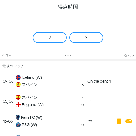
得点時間
V
X
前へ
次へ
最後のマッチ
Iceland (W)
1
09/06
On the bench
スペイン
6
スペイン
4
05/06
7
England (W)
0
Paris FC (W)
1
16/05
90
6.7
PSG (W)
0