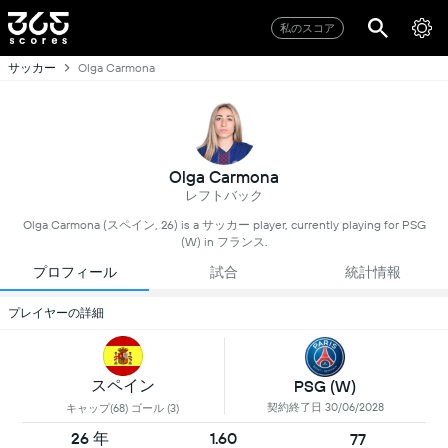
私のスコア
サッカー
Olga Carmona
Olga Carmona
レフトバック
Olga Carmona (スペイン, 26) is a サッカー player, currently playing for PSG
(W) in フランス.
プロフィール
試合
統計情報
プレイヤーの詳細
スペイン
PSG (W)
契約終了日 30/06/2028
キャップ(68) ゴール (3)
26 年
1.60
77