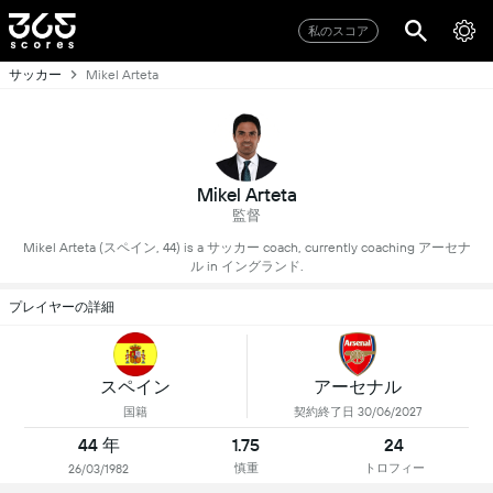
私のスコア
サッカー
Mikel Arteta
Mikel Arteta
監督
Mikel Arteta (スペイン, 44) is a サッカー coach, currently coaching アーセナ
ル in イングランド.
プレイヤーの詳細
スペイン
アーセナル
国籍
契約終了日 30/06/2027
44 年
1.75
24
慎重
トロフィー
26/03/1982