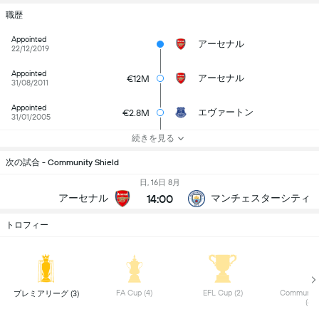
職歴
Appointed
アーセナル
22/12/2019
Appointed
アーセナル
€12M
31/08/2011
Appointed
エヴァートン
€2.8M
31/01/2005
続きを見る
次の試合 - Community Shield
日, 16日 8月
14:00
アーセナル
マンチェスターシティ
トロフィー
 FA Cup (4) 
 EFL Cup (2) 
 Community 
 プレミアリーグ (3) 
(6) 