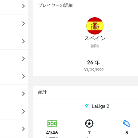
プレイヤーの詳細
スペイン
国籍
26 年
03/09/1999
統計
LaLiga 2
41/46
7
5