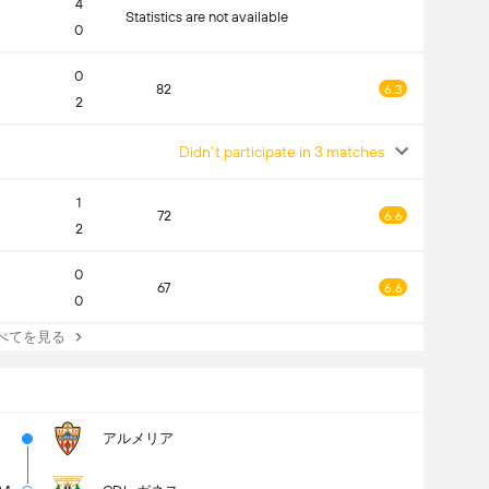
4
Statistics are not available
0
0
82
6.3
2
Didn't participate in 3 matches
1
72
6.6
2
0
67
6.6
0
てを見る
アルメリア