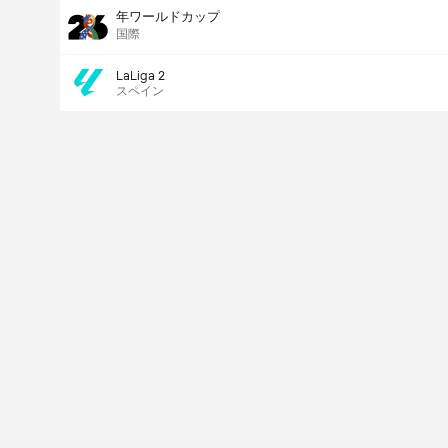
年ワールドカップ
国際
LaLiga 2
スペイン
Last Goalscorer
V
X