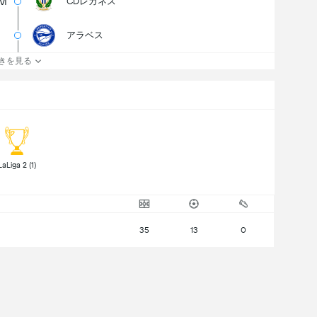
M
CDレガネス
アラベス
きを見る
 LaLiga 2 (1) 
35
13
0