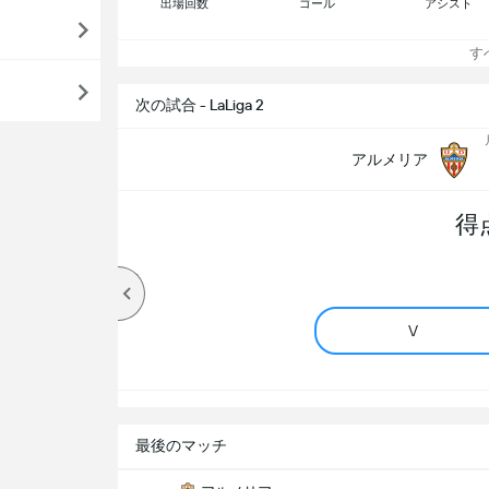
出場回数
ゴール
アシスト
すべ
次の試合 - LaLiga 2
アルメリア
得
V
最後のマッチ