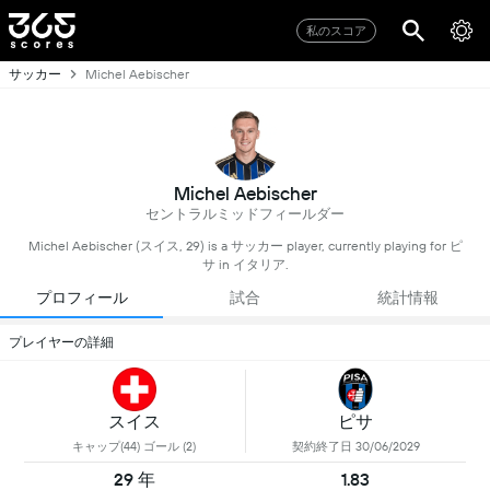
私のスコア
サッカー
Michel Aebischer
Michel Aebischer
セントラルミッドフィールダー
Michel Aebischer (スイス, 29) is a サッカー player, currently playing for ピ
サ in イタリア.
プロフィール
試合
統計情報
プレイヤーの詳細
スイス
ピサ
キャップ(44) ゴール (2)
契約終了日 30/06/2029
29 年
1.83