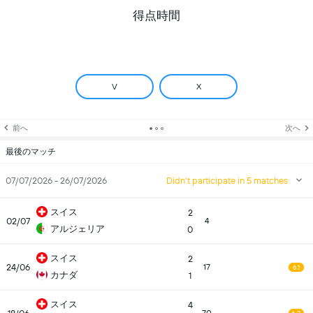
得点時間
V
X
前へ
次へ
最後のマッチ
07/07/2026 - 26/07/2026
Didn't participate in 5 matches
スイス
2
02/07
4
アルジェリア
0
スイス
2
24/06
17
6.1
カナダ
1
スイス
4