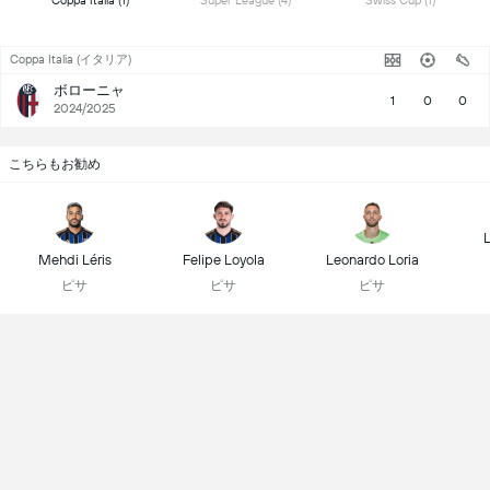
 Coppa Italia (1) 
 Super League (4) 
 Swiss Cup (1) 
Coppa Italia (イタリア)
ボローニャ
1
0
0
2024/2025
こちらもお勧め
L
Mehdi Léris
Felipe Loyola
Leonardo Loria
ピサ
ピサ
ピサ