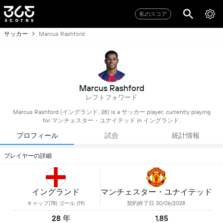
私のスコア
サッカー
Marcus Rashford
Marcus Rashford
レフトフォワード
Marcus Rashford (イングランド, 28) is a サッカー player, currently playing
for マンチェスター・ユナイテッド in イングランド.
プロフィール
試合
統計情報
プレイヤーの詳細
イングランド
マンチェスター・ユナイテッド
キャップ(78) ゴール (19)
契約終了日 30/06/2028
28 年
1.85