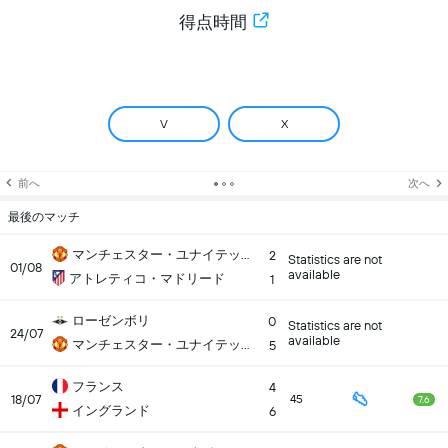
得点時間
V
X
前へ
次へ
最後のマッチ
マンチェスター・ユナイテッド
2
Statistics are not
01/08
available
アトレティコ・マドリード
1
ローゼンボリ
0
Statistics are not
24/07
available
マンチェスター・ユナイテッド
5
フランス
4
18/07
45
7.6
イングランド
6