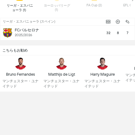
 FA Cup (2) 
 リーガ・エスパニ
 ヨーロッパリーグ 
(1) 
ョーラ (1) 
リーガ・エスパニョーラ (スペイン)
FCバルセロナ
32
8
7
2025/2026
こちらもお勧め
Bruno Fernandes
Matthijs de Ligt
Harry Maguire
マン
イテ
マンチェスター・ユナ
マンチェスター・ユナ
マンチェスター・ユナ
イテッド
イテッド
イテッド