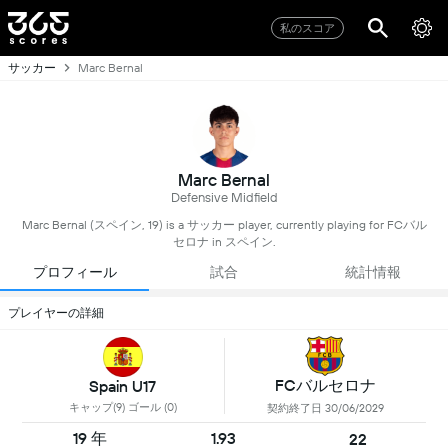
私のスコア
サッカー
Marc Bernal
Marc Bernal
Defensive Midfield
Marc Bernal (スペイン, 19) is a サッカー player, currently playing for FCバル
セロナ in スペイン.
プロフィール
試合
統計情報
プレイヤーの詳細
FCバルセロナ
Spain U17
キャップ(9) ゴール (0)
契約終了日 30/06/2029
19 年
1.93
22