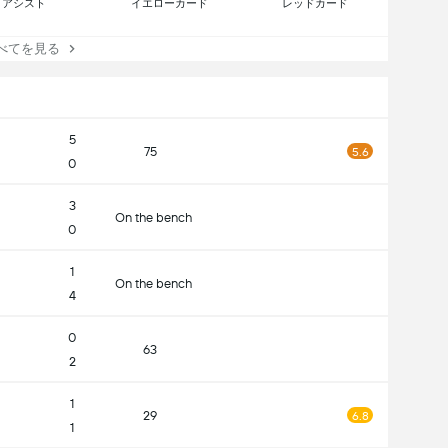
アシスト
イエローカード
レッドカード
てを見る
5
75
5.6
0
3
On the bench
0
1
On the bench
4
0
63
2
1
29
6.8
1