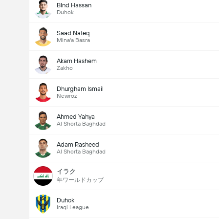
Blnd Hassan
Duhok
Saad Nateq
Mina'a Basra
Akam Hashem
Zakho
Dhurgham Ismail
Newroz
Ahmed Yahya
Al Shorta Baghdad
Adam Rasheed
Al Shorta Baghdad
イラク
年ワールドカップ
Duhok
Iraqi League