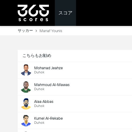
スコア
サッカー
Manaf Younis
こちらもお勧め
Mohanad Jeahze
Duhok
Mahmoud Al-Mawas
Duhok
Alaa Abbas
Duhok
Kumel Al-Rekabe
Duhok