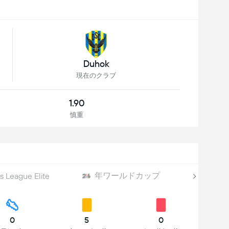
Duhok
現在のクラブ
1.90
慎重
年ワールドカップ
 League Elite
World 
0
5
0