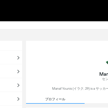
Man
セ
Manaf Younis (イラク, 29) is a サッカー p
プロフィール