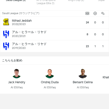
 Saudi League (3) 
 AFC Champions 
 King's Cup (2) 
League Elite (1) 
Saudi League (サウジアラビア)
Ittihad Jeddah
24
0
0
2022/2023
アル・ヒラール・リヤド
8
0
0
2020/2021
アル・ヒラール・リヤド
23
1
1
2019/2020
こちらもお勧め
Khal
Jack Hendry
Ondrej Duda
Bersant Celina
Al Ettifaq
Al Ettifaq
Al Ettifaq