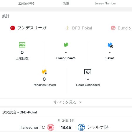
慎重
Jersey Number
22/06/1993
統計
ブンデスリーガ
DFB-Pokal
Bundesl
0
-
-
Clean Sheets
Saves
出場回数
0
-
Penalties Saved
Goals Conceded
すべてを見る
次の試合 - DFB-Pokal
月, 24日 8月
18:45
シャルケ04
Hallescher FC