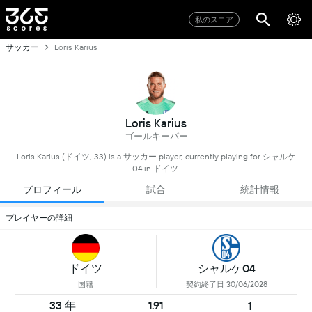
私のスコア
サッカー
Loris Karius
Loris Karius
ゴールキーパー
Loris Karius (ドイツ, 33) is a サッカー player, currently playing for シャルケ
04 in ドイツ.
プロフィール
試合
統計情報
プレイヤーの詳細
ドイツ
シャルケ04
国籍
契約終了日 30/06/2028
33 年
1.91
1