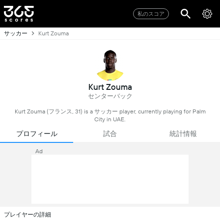
私のスコア
サッカー
Kurt Zouma
Kurt Zouma
センターバック
Kurt Zouma (フランス, 31) is a サッカー player, currently playing for Palm
City in UAE.
プロフィール
試合
統計情報
Ad
プレイヤーの詳細