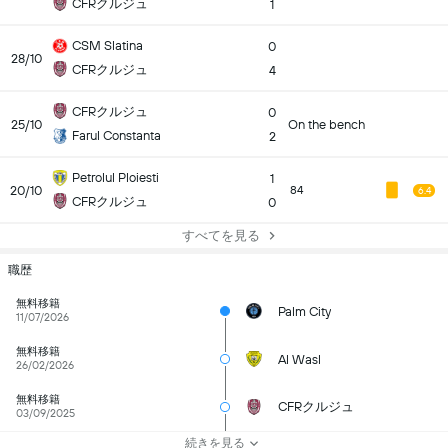
CFRクルジュ
1
CSM Slatina
0
28/10
CFRクルジュ
4
CFRクルジュ
0
25/10
On the bench
Farul Constanta
2
Petrolul Ploiesti
1
20/10
84
6.4
CFRクルジュ
0
すべてを見る
職歴
無料移籍
Palm City
11/07/2026
無料移籍
Al Wasl
26/02/2026
無料移籍
CFRクルジュ
03/09/2025
続きを見る