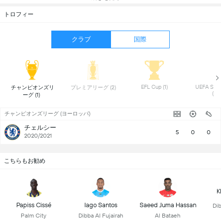
トロフィー
クラブ
国際
 EFL Cup (1) 
 UEFA Supe
 チャンピオンズリ
 プレミアリーグ (2) 
(1) 
ーグ (1) 
チャンピオンズリーグ (ヨーロッパ)
チェルシー
5
0
0
2020/2021
こちらもお勧め
K
Papiss Cissé
Iago Santos
Saeed Juma Hassan
Dib
Palm City
Dibba Al Fujairah
Al Bataeh