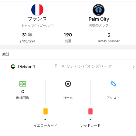
フランス
Palm City
現在のクラブ
キャップ(11) ゴール (1)
31 年
1.90
5
慎重
Jersey Number
27/10/1994
統計
AFCチャンピオンズリーグ
Division 1
0
-
-
出場回数
ゴール
アシスト
-
-
イエローカード
レッドカード