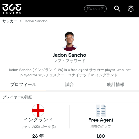
私のスコア
サッカー
Jadon Sancho
Jadon Sancho
レフトフォワード
Jadon Sancho (イングランド, 26) is a free agent サッカー player, who last
played for マンチェスター・ユナイテッド in イングランド.
プロフィール
試合
統計情報
プレイヤーの詳細
イングランド
Free Agent
現在のクラブ
キャップ(23) ゴール (3)
26 年
1.80