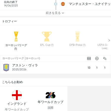
出向の終了
マンチェスター・ユナイテッ
14/06/2025
続きを見る
トロフィー
 EFL Cup (1) 
 DFB-Pokal (1) 
 UEFA Conf
 ヨーロッパリーグ 
(1) 
ヨーロッパリーグ (ヨーロッパ)
アストン・ヴィラ
13
1
1
2025/2026
こちらもお勧め
年ワールドカップ
イングランド
国際
年ワールドカップ