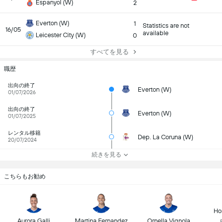
Espanyol (W)
2
Everton (W)
1
Statistics are not
16/05
available
Leicester City (W)
0
すべてを見る
職歴
出向の終了
Everton (W)
01/07/2026
出向の終了
Everton (W)
01/07/2025
レンタル移籍
Dep. La Coruna (W)
20/07/2024
続きを見る
こちらもお勧め
Ho
Aurora Galli
Martina Fernandez
Ornella Vignola