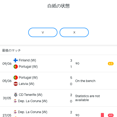
白紙の状態
V
X
最後のマッチ
Finland (W)
3
09/06
90
6.5
Portugal (W)
1
Portugal (W)
5
05/06
On the bench
Latvia (W)
0
CD Tenerife (W)
2
Statistics are not
31/05
available
Dep. La Coruna (W)
0
Dep. La Coruna (W)
2
27/05
90
4.9