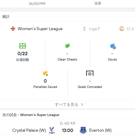
慎重
26/05/1999
統計
Women’s Super League
Liga F
Copa
0/22
-
-
Clean Sheets
Saves
出場回数
0
-
Penalties Saved
Goals Conceded
すべてを見る
次の試合 - Women’s Super League
日, 6日 9月
13:00
Crystal Palace (W)
Everton (W)