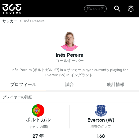
私のスコア
サッカー
Inês Pereira
Inês Pereira
ゴールキーパー
Inês Pereira (ポルトガル, 27) is a サッカー player, currently playing for
Everton (W) in イングランド.
プロフィール
試合
統計情報
プレイヤーの詳細
ポルトガル
Everton (W)
現在のクラブ
キャップ(55)
27 年
1.68