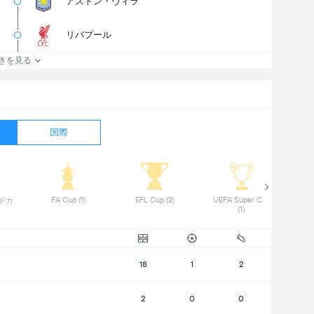
アストン・ヴィラ
リバプール
きを見る
国際
 FA Cup (1) 
 EFL Cup (2) 
 UEFA Super Cup 
 Comm
ドカ
(1) 
18
1
2
2
0
0