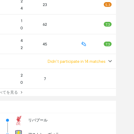
2
23
5.3
4
1
62
7.3
0
4
45
7.3
2
Didn't participate in 14 matches
2
7
0
てを見る
リバプール