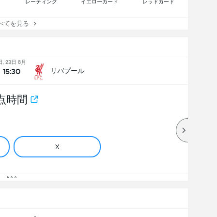
レーティング
イエローカード
レッドカード
てを見る
日, 23日 8月
15:30
リバプール
点時間
X