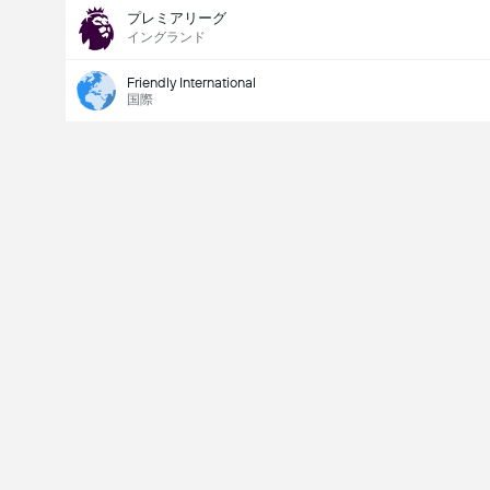
プレミアリーグ
イングランド
Friendly International
国際
Last Goalscorer
V
X