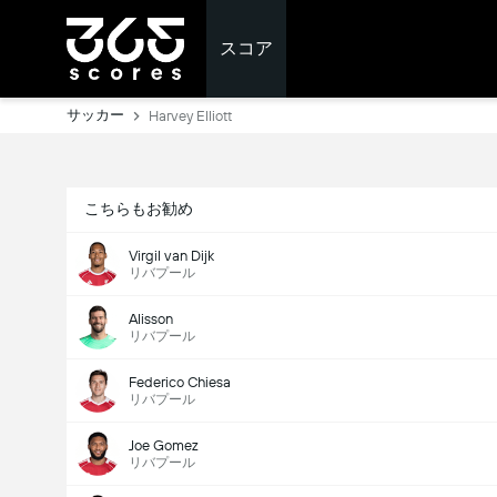
スコア
サッカー
Harvey Elliott
こちらもお勧め
Virgil van Dijk
リバプール
Alisson
リバプール
Federico Chiesa
リバプール
Joe Gomez
リバプール