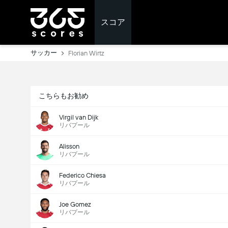
スコア
サッカー
Florian Wirtz
こちらもお勧め
Virgil van Dijk
リバプール
Alisson
リバプール
Federico Chiesa
リバプール
Joe Gomez
リバプール