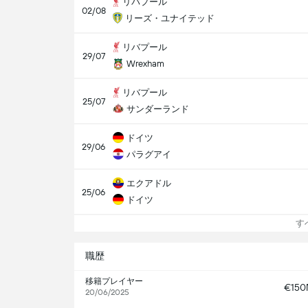
リバプール
02/08
リーズ・ユナイテッド
リバプール
29/07
Wrexham
リバプール
25/07
サンダーランド
ドイツ
29/06
パラグアイ
エクアドル
25/06
ドイツ
すべ
職歴
移籍プレイヤー
€15
20/06/2025