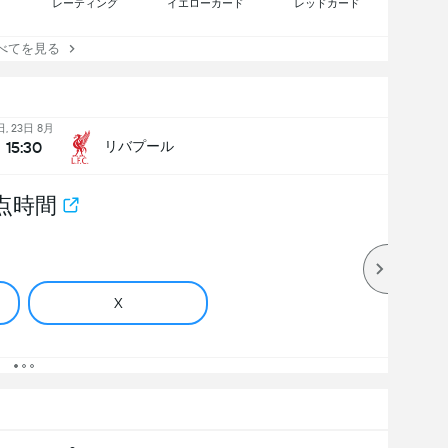
レーティング
イエローカード
レッドカード
てを見る
日, 23日 8月
15:30
リバプール
点時間
X