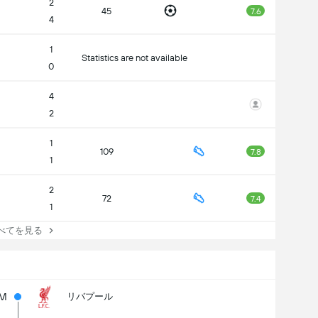
2
45
7.6
4
1
Statistics are not available
0
4
2
1
109
7.8
1
2
72
7.4
1
てを見る
0M
リバプール