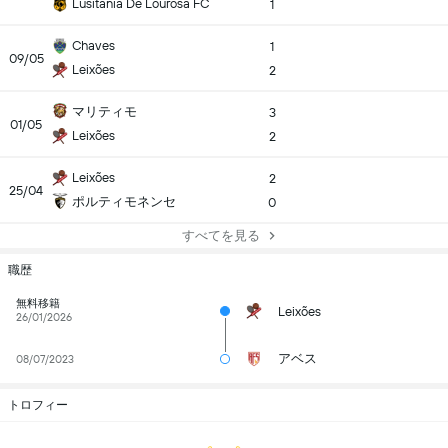
Lusitania De Lourosa FC
1
Chaves
1
09/05
Leixões
2
マリティモ
3
01/05
Leixões
2
Leixões
2
25/04
ポルティモネンセ
0
すべてを見る
職歴
無料移籍
Leixões
26/01/2026
アベス
08/07/2023
トロフィー