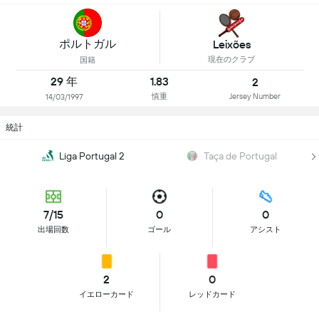
ポルトガル
Leixões
現在のクラブ
国籍
29 年
1.83
2
慎重
Jersey Number
14/03/1997
統計
Liga Portugal 2
Taça de Portugal
7/15
0
0
出場回数
ゴール
アシスト
2
0
イエローカード
レッドカード