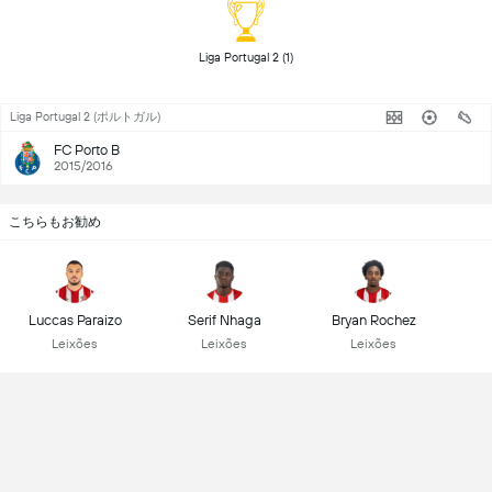
 Liga Portugal 2 (1) 
Liga Portugal 2 (ポルトガル)
FC Porto B
2015/2016
こちらもお勧め
Luccas Paraizo
Serif Nhaga
Bryan Rochez
Leixões
Leixões
Leixões