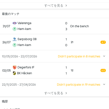
すべてを見る
最後のマッチ
Valerenga
0
31/07
On the bench
Ham-kam
3
Sarpsborg 08
1
26/07
21
6.7
Ham-kam
0
10/05/2026 - 22/07/2026
Didn't participate in 8 matches
Degerfors IF
1
02/05
12
6.5
BK Häcken
1
22/11/2025 - 27/04/2026
Didn't participate in 19 matches
すべてを見る
職歴