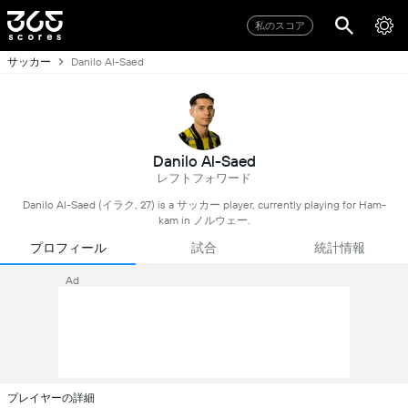
私のスコア
サッカー
Danilo Al-Saed
Danilo Al-Saed
レフトフォワード
Danilo Al-Saed (イラク, 27) is a サッカー player, currently playing for Ham-
kam in ノルウェー.
プロフィール
試合
統計情報
Ad
プレイヤーの詳細