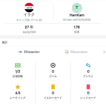
イラク
HamKam
On loan until 31/12/2026
キャップ(4) ゴール (0)
27 年
1.78
慎重
24/02/1999
統計
Eliteserien
Allsvenskan
1/3
0
0
出場回数
ゴール
アシスト
6.5
0
0
レーティング
イエローカード
レッドカード