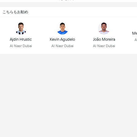
こちらもお勧め
Me
Ajdin Hrustic
Kevin Agudelo
João Moreira
A
Al Nasr Dubai
Al Nasr Dubai
Al Nasr Dubai