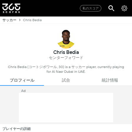
私のスコア
サッカー
Chris Bedia
Chris Bedia
センターフォワード
Chris Bedia (コートジボワール, 30) is a サッカー player, currently playing
for Al Nasr Dubai in UAE.
プロフィール
試合
統計情報
Ad
プレイヤーの詳細