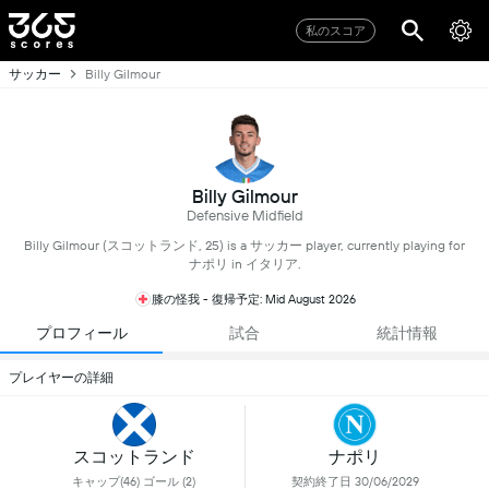
私のスコア
サッカー
Billy Gilmour
Billy Gilmour
Defensive Midfield
Billy Gilmour (スコットランド, 25) is a サッカー player, currently playing for
ナポリ in イタリア.
膝の怪我 - 復帰予定: Mid August 2026
プロフィール
試合
統計情報
プレイヤーの詳細
スコットランド
ナポリ
キャップ(46) ゴール (2)
契約終了日 30/06/2029