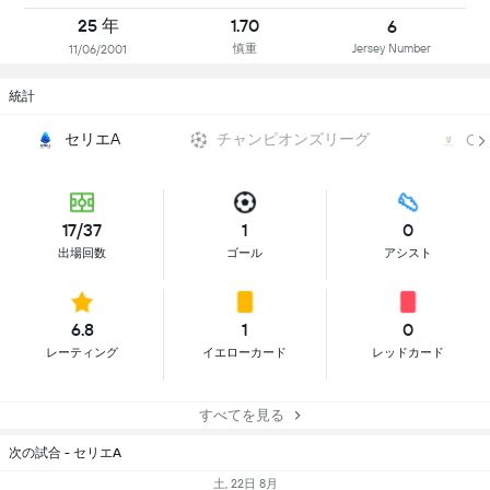
25 年
1.70
6
慎重
Jersey Number
11/06/2001
統計
セリエA
チャンピオンズリーグ
Cop
17/37
1
0
出場回数
ゴール
アシスト
6.8
1
0
レーティング
イエローカード
レッドカード
すべてを見る
次の試合 - セリエA
土, 22日 8月