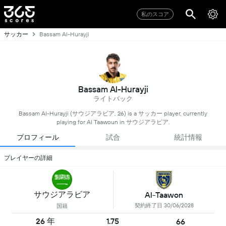
私のスコア
サッカー
Bassam Al-Hurayji
Bassam Al-Hurayji
ライトバック
Bassam Al-Hurayji (サウジアラビア, 26) is a サッカー player, currently
playing for Al Taawoun in サウジアラビア.
プロフィール
試合
統計情報
プレイヤーの詳細
サウジアラビア
Al-Taawon
契約終了日 30/06/2028
国籍
26 年
1.75
66