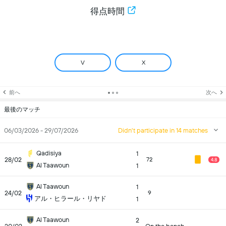
得点時間
V
X
前へ
次へ
最後のマッチ
06/03/2026 - 29/07/2026
Didn't participate in 14 matches
Qadisiya
1
28/02
72
4.8
Al Taawoun
1
Al Taawoun
1
24/02
9
アル・ヒラール・リヤド
1
Al Taawoun
2