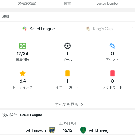
慎重
Jersey Number
29/03/2000
統計
Saudi League
King's Cup
12/34
1
0
出場回数
ゴール
アシスト
6.4
1
0
レーティング
イエローカード
レッドカード
すべてを見る
次の試合 - Saudi League
土, 15日 8月
16:15
Al-Taawon
Al-Khaleej