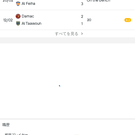
20/02
On the bench
Al Feiha
3
Damac
2
12/02
20
6.2
Al Taawoun
1
すべてを見る
職歴
移籍プレイヤー