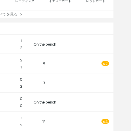
レーティング
イエローカード
レッドカード
てを見る
1
On the bench
2
2
9
6.7
1
0
3
2
0
On the bench
0
3
14
6.3
2