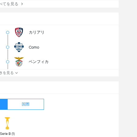
てを見る
カリアリ
Como
ベンフィカ
きを見る
国際
 Serie B (1) 