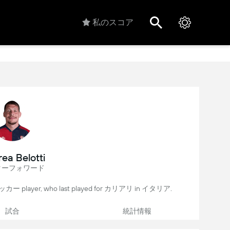
私のスコア
ea Belotti
ターフォワード
t サッカー player, who last played for カリアリ in イタリア.
試合
統計情報