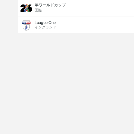
年ワールドカップ
国際
League One
イングランド