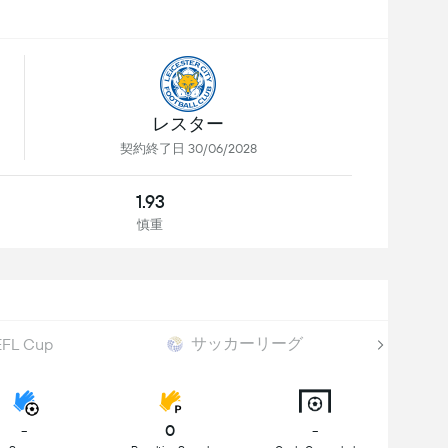
レスター
契約終了日 30/06/2028
1.93
慎重
サッカーリーグ
EFL Cup
-
0
-