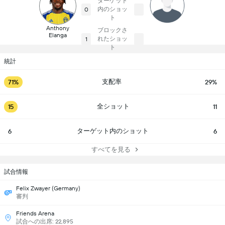
ターゲット
内のショッ
0
ト
Anthony
ブロックさ
Elanga
れたショッ
1
ト
統計
支配率
71%
29%
全ショット
15
11
ターゲット内のショット
6
6
すべてを見る
試合情報
Felix Zwayer (Germany)
審判
Friends Arena
試合への出席: 22,895