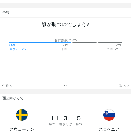
予想
誰が勝つのでしょう?
合計票数: 9,326
55%
23%
22%
スウェーデン
ドロー
スロベニア
前へ
次へ
面と向かって
1
3
0
勝つ
引き分け
勝つ
スウェーデン
スロベニア