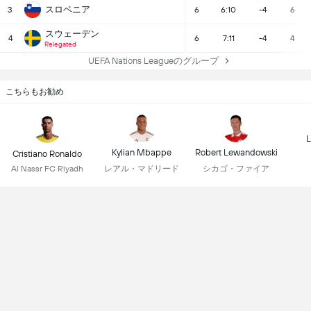
スロベニア
3
6
6:10
-4
6
スウェーデン
4
6
7:11
-4
4
Relegated
UEFA Nations Leagueのグループ
こちらもお勧め
L
Kylian Mbappe
Robert Lewandowski
Cristiano Ronaldo
レアル・マドリード
シカゴ・ファイア
Al Nassr FC Riyadh