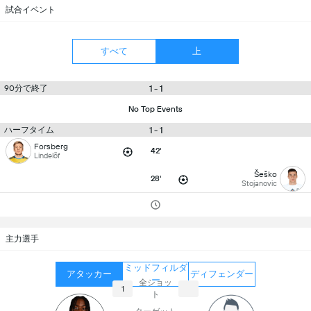
試合イベント
すべて
上
90分で終了
1 - 1
No Top Events
ハーフタイム
1 - 1
Forsberg
42'
Lindelöf
Šeško
28'
Stojanovic
主力選手
ミッドフィルダ
アタッカー
ディフェンダー
ー
全ショッ
1
ト