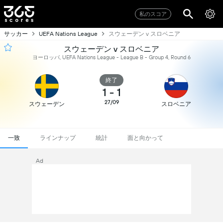
私のスコア
サッカー
スウェーデン v スロベニア
UEFA Nations League
スウェーデン v スロベニア
ヨーロッパ, UEFA Nations League - League B - Group 4, Round 6
終了
1
-
1
27/09
スウェーデン
スロベニア
一致
ラインナップ
統計
面と向かって
Ad