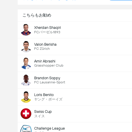
こちらもお勧め
Xherdan Shaqiri
FCバーゼル1893
Valon Berisha
FC Zürich
Amir Abrashi
Grasshopper Club
Brandon Soppy
FC Lausanne-Sport
Loris Benito
ヤング・ボーイズ
Swiss Cup
スイス
Challenge League