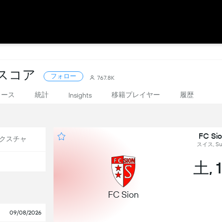
ブスコア
フォロー
767.8K
ュース
統計
移籍プレイヤー
履歴
Insights
FC Sio
クスチャ
スイス, Sup
土, 
FC Sion
09/08/2026