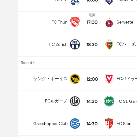
延期
17:00
FC Thun
Servette
18:30
FCバーゼル
FC Zürich
Round 4
12:00
ヤング・ボーイズ
FCバドゥ
14:30
FCルガーノ
FC St. Gal
14:30
Grasshopper Club
FC Sion