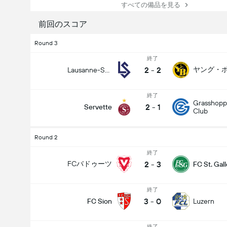
すべての備品を見る
前回のスコア
Round 3
終了
2
-
2
Lausanne-Sport
終了
Grasshopp
2
-
1
Servette
Club
Round 2
終了
2
-
3
FCバドゥーツ
FC St. Gal
終了
3
-
0
FC Sion
Luzern
終了