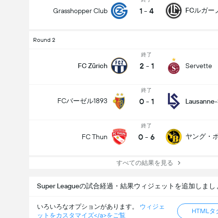
1
-
4
FCルガー
Grasshopper Club
Round 2
終了
2
-
1
FC Zürich
Servette
終了
0
-
1
FCバーゼル1893
Lausanne-
終了
0
-
6
ヤング・
FC Thun
すべての結果を見る
Super Leagueの試合経過・結果ウィジェットを追加しまし
いろいろなオプションがあります。
ウィジェ
HTML
ットをカスタマイズ</a>をご覧