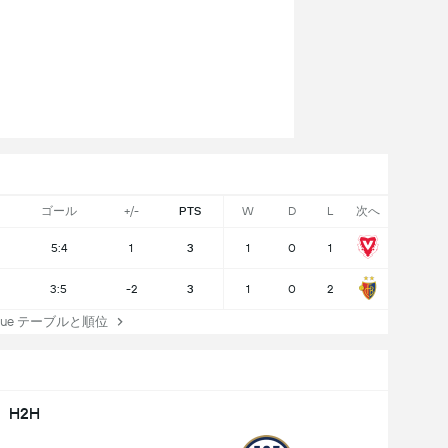
ゴール
+/-
PTS
W
D
L
次へ
5:4
1
3
1
0
1
3:5
-2
3
1
0
2
ague テーブルと順位
H2H