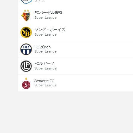
スイス
FCバーゼル1893
Super League
ヤング・ボーイズ
Super League
FC Zürich
Super League
FCルガーノ
Super League
Servette FC
Super League