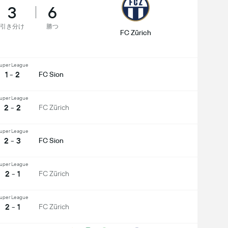
3
6
引き分け
勝つ
FC Zürich
uper League
1 - 2
FC Sion
uper League
2 - 2
FC Zürich
uper League
2 - 3
FC Sion
uper League
2 - 1
FC Zürich
uper League
2 - 1
FC Zürich