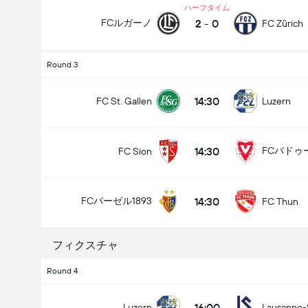
ハーフタイム
2
-
0
FCルガーノ
FC Zürich
Round 3
試合のゴールの合計 (2.5)
14:30
FC St. Gallen
Luzern
アンダー
オーバー
14:30
FCバドゥ
FC Sion
14:30
FCバーゼル1893
FC Thun
フィクスチャ
Round 4
16:00
Luzern
Lausanne-