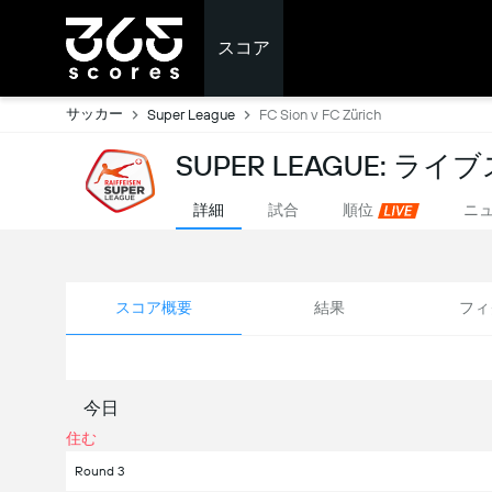
スコア
サッカー
Super League
FC Sion v FC Zürich
SUPER LEAGUE: ライ
詳細
試合
順位
ニ
スコア概要
結果
フィ
今日
住む
Round 3