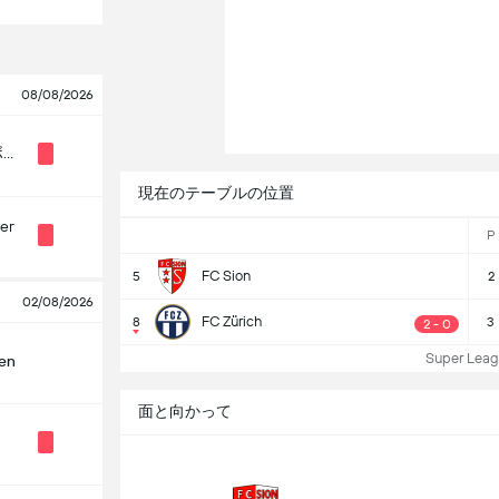
08/08/2026
ヤング・ボーイズ
現在のテーブルの位置
er
P
FC Sion
5
2
02/08/2026
FC Zürich
8
3
2 - 0
Super Le
len
面と向かって