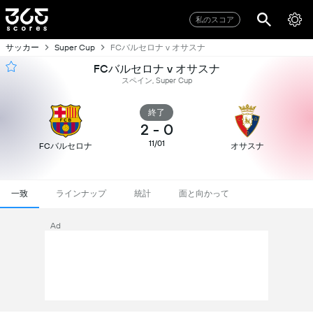
私のスコア
サッカー
FCバルセロナ v オサスナ
Super Cup
FCバルセロナ v オサスナ
スペイン, Super Cup
終了
2
-
0
11/01
FCバルセロナ
オサスナ
一致
ラインナップ
統計
面と向かって
Ad