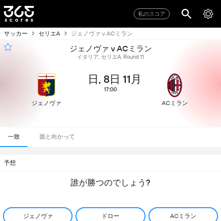
私のスコア
サッカー
セリエA
ジェノヴァ v ACミラン
ジェノヴァ v ACミラン
イタリア, セリエA, Round 11
日, 8日 11月
17:00
ジェノヴァ
ACミラン
一致
面と向かって
予想
誰が勝つのでしょう?
ジェノヴァ
ドロー
ACミラン