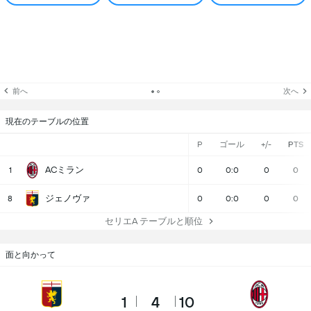
前へ
次へ
現在のテーブルの位置
P
ゴール
+/-
PTS
ACミラン
1
0
0:0
0
0
ジェノヴァ
8
0
0:0
0
0
セリエA テーブルと順位
面と向かって
1
4
10