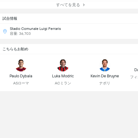
すべてを見る
試合情報
Stadio Comunale Luigi Ferraris
容量: 36,703
こちらもお勧め
D
Paulo Dybala
Luka Modric
Kevin De Bruyne
フィ
ASローマ
ACミラン
ナポリ