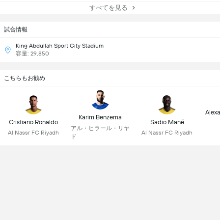
すべてを見る
試合情報
King Abdullah Sport City Stadium
容量: 29,850
こちらもお勧め
Alex
Karim Benzema
Cristiano Ronaldo
Sadio Mané
アル・ヒラール・リヤ
Al Nassr FC Riyadh
Al Nassr FC Riyadh
ド