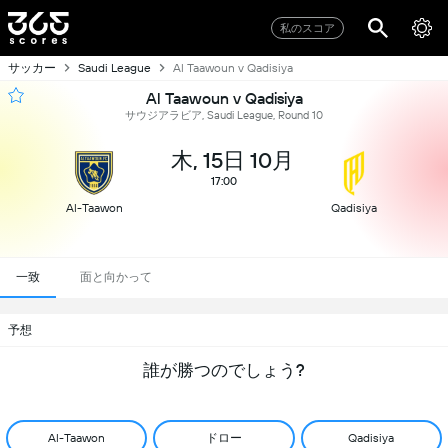
私のスコア
サッカー
Saudi League
Al Taawoun v Qadisiya
Al Taawoun v Qadisiya
サウジアラビア, Saudi League, Round 10
木, 15日 10月
17:00
Al-Taawon
Qadisiya
一致
面と向かって
予想
誰が勝つのでしょう?
ドロー
Al-Taawon
Qadisiya