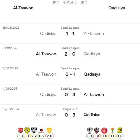
勝つ
引き分け
勝つ
Al-Taawon
Qadisiya
28/02/2026
Saudi League
1 - 1
Qadisiya
Al-Taawon
01/11/2025
Saudi League
2 - 0
Al-Taawon
Qadisiya
11/05/2025
Saudi League
0 - 1
Al-Taawon
Qadisiya
11/01/2025
Saudi League
0 - 3
Qadisiya
Al-Taawon
07/01/2025
King's Cup
0 - 3
Al-Taawon
Qadisiya
1
-
3
1
-
1
2
-
2
0
-
2
2
-
0
5
-
1
1
-
0
0
-
0
0
-
0
1
-
5