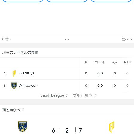
前へ
次へ
現在のテーブルの位置
P
ゴール
+/-
PTS
Qadisiya
4
0
0:0
0
0
Al-Taawon
6
0
0:0
0
0
Saudi League テーブルと順位
面と向かって
6
2
7