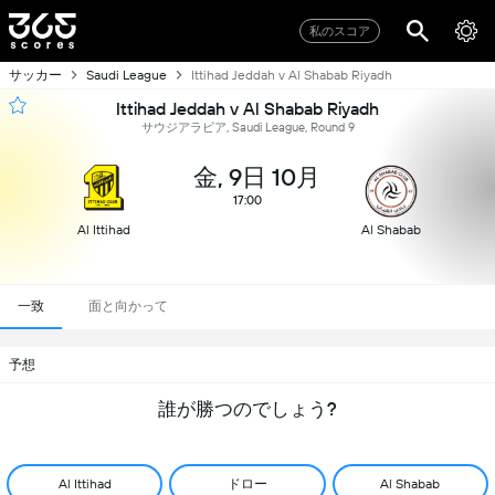
私のスコア
サッカー
Saudi League
Ittihad Jeddah v Al Shabab Riyadh
Ittihad Jeddah v Al Shabab Riyadh
サウジアラビア, Saudi League, Round 9
金, 9日 10月
17:00
Al Ittihad
Al Shabab
一致
面と向かって
予想
誰が勝つのでしょう?
ドロー
Al Ittihad
Al Shabab