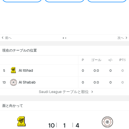
前へ
次へ
現在のテーブルの位置
P
ゴール
+/-
PTS
Al Ittihad
5
0
0:0
0
0
Al Shabab
13
0
0:0
0
0
Saudi League テーブルと順位
面と向かって
10
1
4