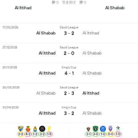
勝つ
引き分け
勝つ
Al Ittihad
Al Shabab
17/05/2026
Saudi League
3 - 2
Al Shabab
Al Ittihad
27/12/2025
Saudi League
2 - 0
Al Ittihad
Al Shabab
29/11/2025
King's Cup
4 - 1
Al Ittihad
Al Shabab
20/05/2025
Saudi League
2 - 3
Al Shabab
Al Ittihad
01/04/2025
King's Cup
3 - 2
Al Ittihad
Al Shabab
2
-
2
4
-
2
1
-
2
3
-
2
1
-
5
3
-
1
3
-
0
1
-
0
0
-
0
1
-
0