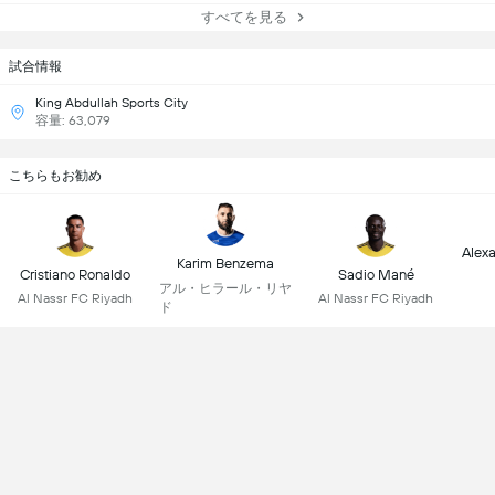
すべてを見る
試合情報
King Abdullah Sports City
容量: 63,079
こちらもお勧め
Alex
Karim Benzema
Cristiano Ronaldo
Sadio Mané
アル・ヒラール・リヤ
Al Nassr FC Riyadh
Al Nassr FC Riyadh
ド