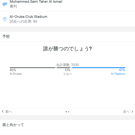
Mohammed Sami Taher Al Ismail
審判
Al-Oruba Club Stadium
試合への出席: 85
予想
誰が勝つのでしょう?
合計票数: 7,030
40%
13%
47%
Al Oruba
Al-Taawon
ドロー
前へ
次へ
面と向かって