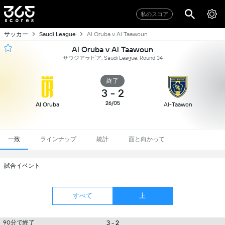
私のスコア
サッカー
Saudi League
Al Oruba v Al Taawoun
Al Oruba v Al Taawoun
サウジアラビア, Saudi League, Round 34
終了
3
-
2
26/05
Al Oruba
Al-Taawon
一致
ラインナップ
統計
面と向かって
試合イベント
すべて
上
90分で終了
3 - 2