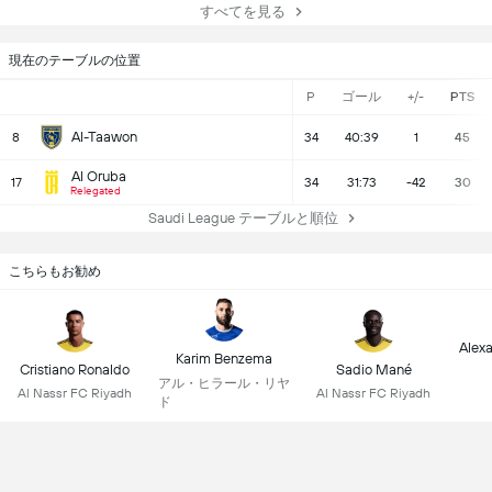
すべてを見る
現在のテーブルの位置
P
ゴール
+/-
PTS
Al-Taawon
8
34
40:39
1
45
Al Oruba
17
34
31:73
-42
30
Relegated
Saudi League テーブルと順位
こちらもお勧め
Alex
Karim Benzema
Cristiano Ronaldo
Sadio Mané
アル・ヒラール・リヤ
Al Nassr FC Riyadh
Al Nassr FC Riyadh
ド