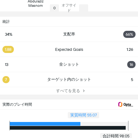
Abdulaziz
オフサイ
Masnom
0
ド
統計
支配率
34%
66%
1.88
Expected Goals
1.26
全ショット
13
16
ターゲット内のショット
7
5
すべてを見る
実際のプレイ時間
実質時間 55:07
合計時間 98:05