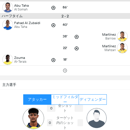
Abu Taha
86'
Al Somah
ハーフタイム
2 - 2
Fahad Al Zubaidi
40'
Abu Taha
Martínez
38'
Barrow
Martínez
22'
Mahzari
Zouma
18'
Al-Terais
主力選手
ミッドフィルダ
アタッカー
ディフェンダー
ー
全ショッ
0
ト
ターゲット
内のショッ
0
ト