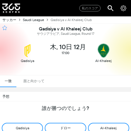
私のスコア
サッカー
Saudi League
Qadisiya v Al Khaleej Club
Qadisiya v Al Khaleej Club
サウジアラビア, Saudi League, Round 17
木, 10日 12月
17:00
Qadisiya
Al-Khaleej
一致
面と向かって
予想
誰が勝つのでしょう?
ドロー
Qadisiya
Al-Khaleej