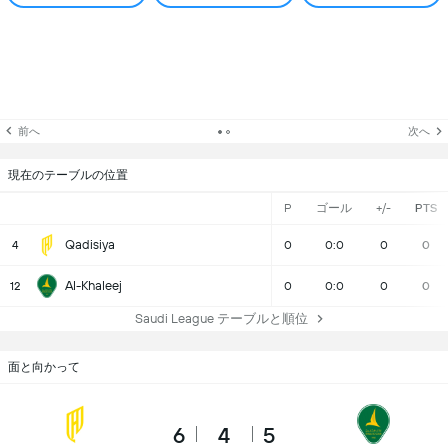
前へ
次へ
現在のテーブルの位置
P
ゴール
+/-
PTS
Qadisiya
4
0
0:0
0
0
Al-Khaleej
12
0
0:0
0
0
Saudi League テーブルと順位
面と向かって
6
4
5