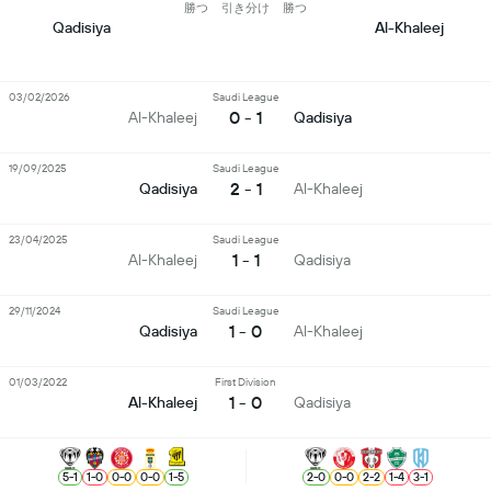
勝つ
引き分け
勝つ
Qadisiya
Al-Khaleej
03/02/2026
Saudi League
0 - 1
Al-Khaleej
Qadisiya
19/09/2025
Saudi League
2 - 1
Qadisiya
Al-Khaleej
23/04/2025
Saudi League
1 - 1
Al-Khaleej
Qadisiya
29/11/2024
Saudi League
1 - 0
Qadisiya
Al-Khaleej
01/03/2022
First Division
1 - 0
Al-Khaleej
Qadisiya
5
-
1
1
-
0
0
-
0
0
-
0
1
-
5
2
-
0
0
-
0
2
-
2
1
-
4
3
-
1