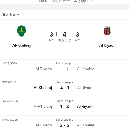
Saudi League テーブルと順位
面と向かって
3
4
3
勝つ
引き分け
勝つ
Al-Khaleej
Al Riyadh
14/02/2026
Saudi League
1 - 1
Al Riyadh
Al-Khaleej
19/10/2025
Saudi League
4 - 1
Al-Khaleej
Al Riyadh
10/05/2025
Saudi League
1 - 2
Al-Khaleej
Al Riyadh
09/01/2025
Saudi League
2 - 2
Al Riyadh
Al-Khaleej