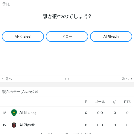
予想
誰が勝つのでしょう?
ドロー
Al-Khaleej
Al Riyadh
前へ
次へ
現在のテーブルの位置
P
ゴール
+/-
PTS
Al-Khaleej
12
0
0:0
0
0
Al Riyadh
15
0
0:0
0
0