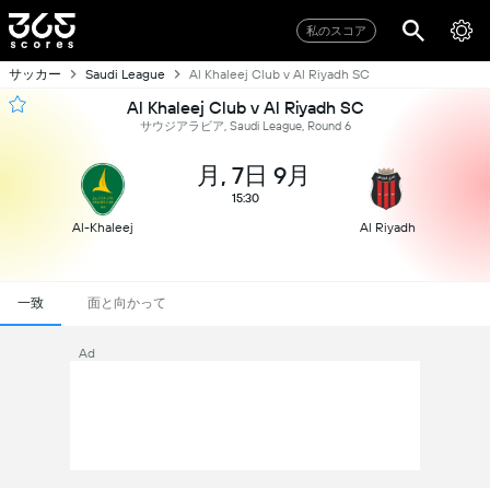
私のスコア
サッカー
Saudi League
Al Khaleej Club v Al Riyadh SC
Al Khaleej Club v Al Riyadh SC
サウジアラビア, Saudi League, Round 6
月, 7日 9月
15:30
Al-Khaleej
Al Riyadh
一致
面と向かって
Ad