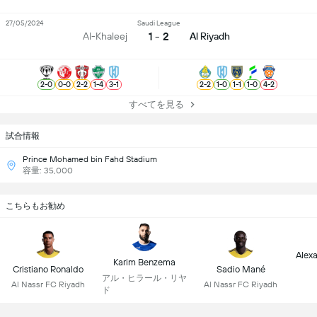
27/05/2024
Saudi League
1 - 2
Al-Khaleej
Al Riyadh
2
-
0
0
-
0
2
-
2
1
-
4
3
-
1
2
-
2
1
-
0
1
-
1
1
-
0
4
-
2
すべてを見る
試合情報
Prince Mohamed bin Fahd Stadium
容量: 35,000
こちらもお勧め
Alex
Karim Benzema
Cristiano Ronaldo
Sadio Mané
アル・ヒラール・リヤ
Al Nassr FC Riyadh
Al Nassr FC Riyadh
ド