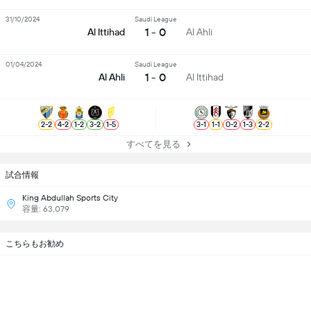
31/10/2024
Saudi League
1 - 0
Al Ittihad
Al Ahli
01/04/2024
Saudi League
1 - 0
Al Ahli
Al Ittihad
2
-
2
4
-
2
1
-
2
3
-
2
1
-
5
3
-
1
1
-
1
0
-
2
1
-
3
2
-
2
すべてを見る
試合情報
King Abdullah Sports City
容量: 63,079
こちらもお勧め