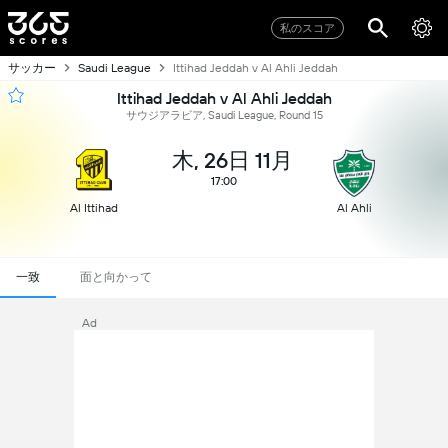
私のスコア
サッカー
Saudi League
Ittihad Jeddah v Al Ahli Jeddah
Ittihad Jeddah v Al Ahli Jeddah
サウジアラビア, Saudi League, Round 15
木, 26日 11月
17:00
Al Ittihad
Al Ahli
一致
面と向かって
Ad