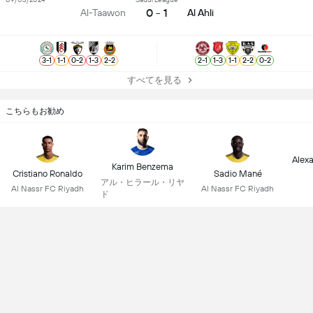
0 - 1
Al-Taawon
Al Ahli
3
-
1
1
-
1
0
-
2
1
-
3
2
-
2
2
-
1
1
-
3
1
-
1
2
-
2
0
-
2
すべてを見る
こちらもお勧め
Alex
Karim Benzema
Cristiano Ronaldo
Sadio Mané
アル・ヒラール・リヤ
Al Nassr FC Riyadh
Al Nassr FC Riyadh
ド