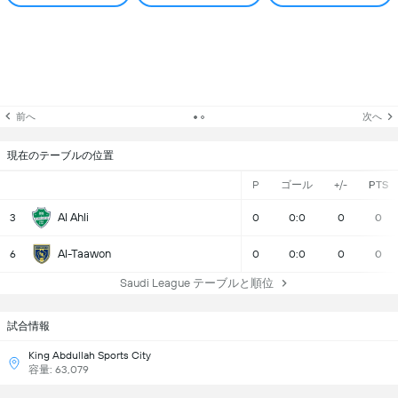
前へ
次へ
現在のテーブルの位置
P
ゴール
+/-
PTS
Al Ahli
3
0
0:0
0
0
Al-Taawon
6
0
0:0
0
0
Saudi League テーブルと順位
試合情報
King Abdullah Sports City
容量: 63,079