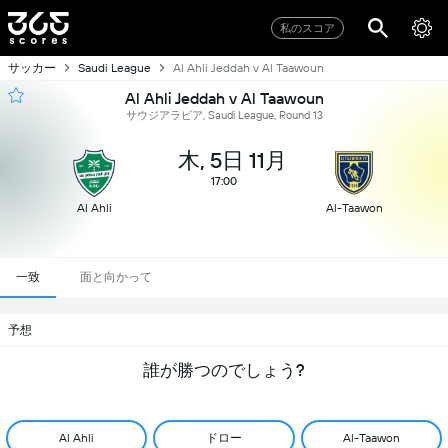
私のスコア
サッカー
Saudi League
Al Ahli Jeddah v Al Taawoun
Al Ahli Jeddah v Al Taawoun
サウジアラビア, Saudi League, Round 13
木, 5日 11月
17:00
Al Ahli
Al-Taawon
一致
面と向かって
予想
誰が勝つのでしょう?
ドロー
Al Ahli
Al-Taawon