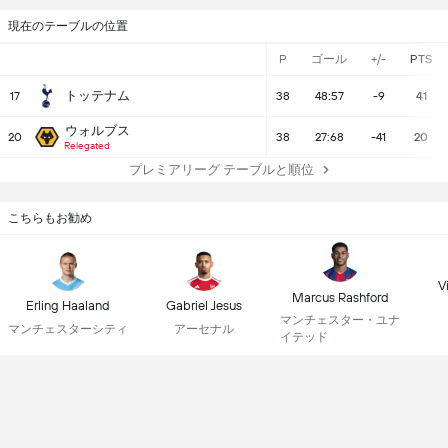
現在のテーブルの位置
P
ゴール
+/-
PTS
トッテナム
17
38
48:57
-9
41
ウォルブス
20
38
27:68
-41
20
Relegated
プレミアリーグ テーブルと順位
こちらもお勧め
Vi
Marcus Rashford
Erling Haaland
Gabriel Jesus
マンチェスター・ユナ
マンチェスターシティ
アーセナル
イテッド