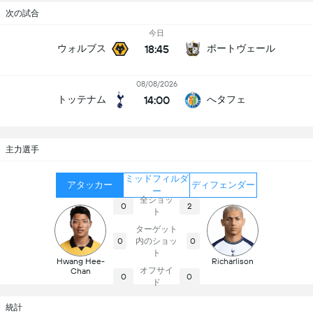
次の試合
今日
18:45
ウォルブス
ポートヴェール
08/08/2026
14:00
トッテナム
へタフェ
主力選手
ミッドフィルダ
アタッカー
ディフェンダー
ー
全ショッ
0
2
ト
ターゲット
内のショッ
0
0
ト
Hwang Hee-
Richarlison
オフサイ
Chan
0
0
ド
統計