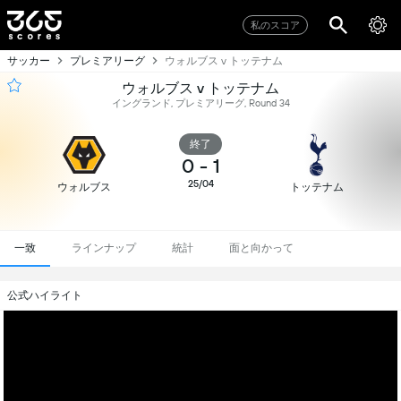
私のスコア
サッカー
プレミアリーグ
ウォルブス v トッテナム
ウォルブス v トッテナム
イングランド, プレミアリーグ, Round 34
終了
0
-
1
25/04
ウォルブス
トッテナム
一致
ラインナップ
統計
面と向かって
公式ハイライト