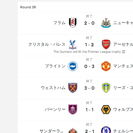
Round 38
終了
2
-
0
フラム
ニューキ
終了
1
-
2
クリスタル・パレス
アーセナ
The Gunners will lift the Premier League trophy 🏆
終了
0
-
3
ブライトン
終了
3
-
0
ウェストハム
リーズ・
終了
1
-
1
バーンリー
ウォルブ
終了
2
-
1
サンダーランド
チェルシ