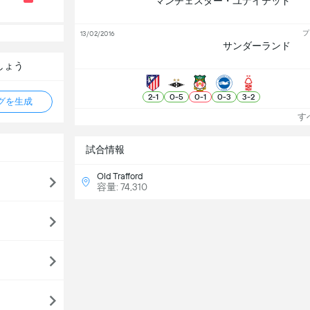
マンチェスター・ユナイテッド
プ
13/02/2016
サンダーランド
しょう
2
-
1
0
-
5
0
-
1
0
-
3
3
-
2
タグを生成
すべ
試合情報
Old Trafford
容量: 74,310