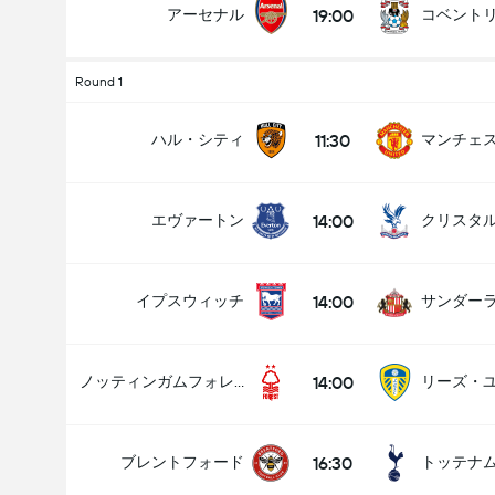
19:00
アーセナル
コベント
Round 1
試合のゴールの合計 (2.5)
11:30
ハル・シティ
14:00
エヴァートン
クリスタ
アンダー
オーバー
14:00
イプスウィッチ
サンダー
14:00
ノッティンガムフォレスト
リーズ・
16:30
ブレントフォード
トッテナ