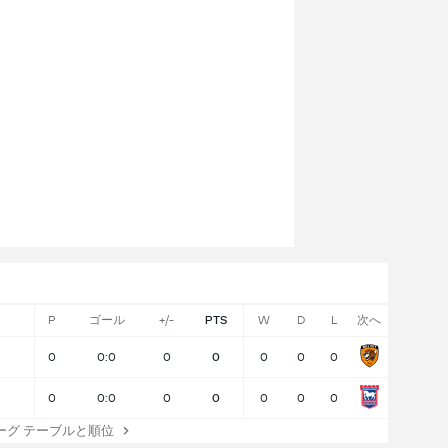
P
ゴール
+/-
PTS
W
D
L
次へ
0
0:0
0
0
0
0
0
0
0:0
0
0
0
0
0
グ テーブルと順位