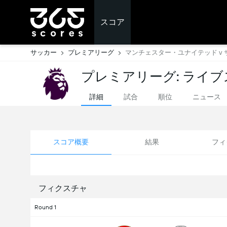
スコア
サッカー
プレミアリーグ
マンチェスター・ユナイテッド v
プレミアリーグ: ライ
詳細
試合
順位
ニュース
スコア概要
結果
フィ
フィクスチャ
Round 1