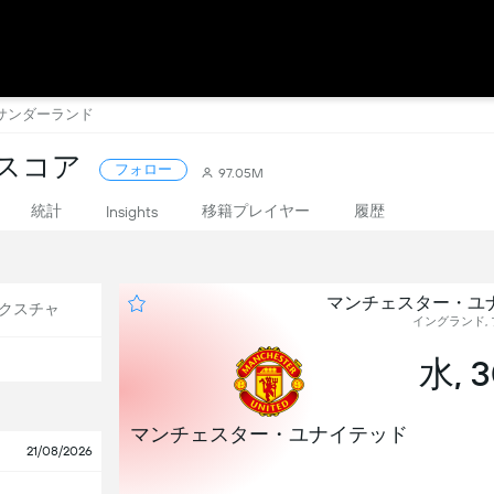
 サンダーランド
ブスコア
フォロー
97.05M
統計
移籍プレイヤー
履歴
Insights
マンチェスター・ユナ
クスチャ
イングランド, プ
水, 
マンチェスター・ユナイテッド
21/08/2026