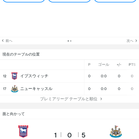
前へ
次へ
現在のテーブルの位置
P
ゴール
+/-
PTS
イプスウィッチ
12
0
0:0
0
0
ニューキャッスル
17
0
0:0
0
0
プレミアリーグ テーブルと順位
面と向かって
1
0
5