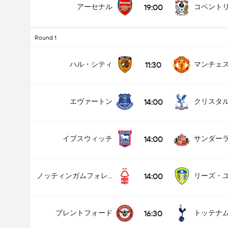
19:00
アーセナル
コベント
Round 1
試合のゴールの合計 (2.5)
11:30
ハル・シティ
14:00
エヴァートン
クリスタ
アンダー
オーバー
14:00
イプスウィッチ
サンダー
14:00
ノッティンガムフォレスト
リーズ・
16:30
ブレントフォード
トッテナ