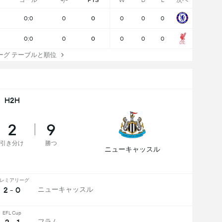
ゴール
+/-
PTS
W
D
L
次へ
0:0
0
0
0
0
0
0:0
0
0
0
0
0
グ テーブルと順位
H2H
2
9
引き分け
勝つ
ニューキャッスル
レミアリーグ
2 - 0
ニューキャッスル
EFL Cup
フラム