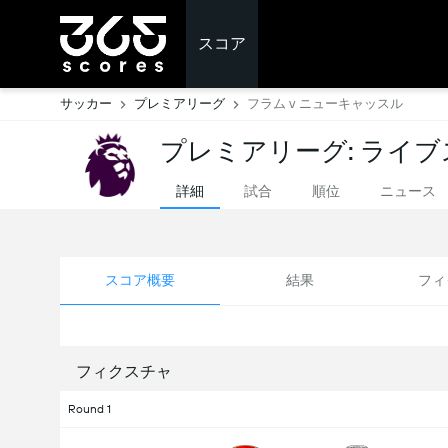
スコア
サッカー
プレミアリーグ
フラム v ニューキャッスル
プレミアリーグ: ライ
詳細
試合
順位
ニュース
スコア概要
結果
フィ
フィクスチャ
Round 1