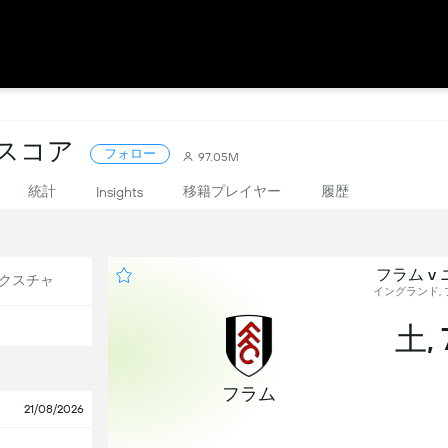
ブスコア
フォロー
97.05M
統計
移籍プレイヤー
履歴
Insights
フラム v
クスチャ
イングランド, プ
土, 
フラム
21/08/2026