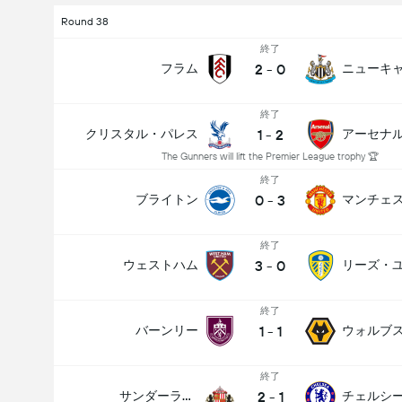
Round 38
終了
2
-
0
フラム
ニューキ
終了
1
-
2
クリスタル・パレス
アーセナ
The Gunners will lift the Premier League trophy 🏆
終了
0
-
3
ブライトン
終了
3
-
0
ウェストハム
リーズ・
終了
1
-
1
バーンリー
ウォルブ
終了
2
-
1
サンダーランド
チェルシ