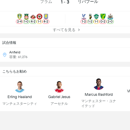
1 - 3
フラム
リバプール
2
-
4
1
-
0
4
-
2
1
-
1
4
-
2
1
-
2
1
-
2
1
-
1
0
-
2
2
-
0
すべてを見る
試合情報
Anfield
容量: 61,276
こちらもお勧め
Vi
Marcus Rashford
Erling Haaland
Gabriel Jesus
マンチェスター・ユナ
マンチェスターシティ
アーセナル
イテッド