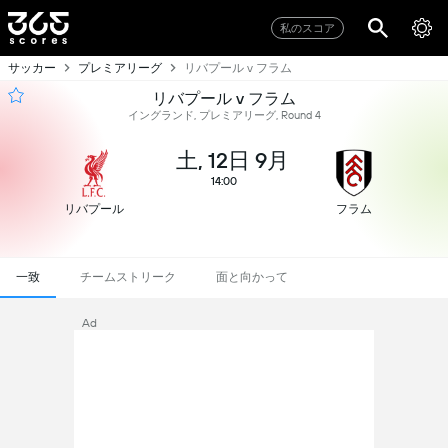
私のスコア
サッカー
プレミアリーグ
リバプール v フラム
リバプール v フラム
イングランド, プレミアリーグ, Round 4
土, 12日 9月
14:00
リバプール
フラム
一致
チームストリーク
面と向かって
Ad