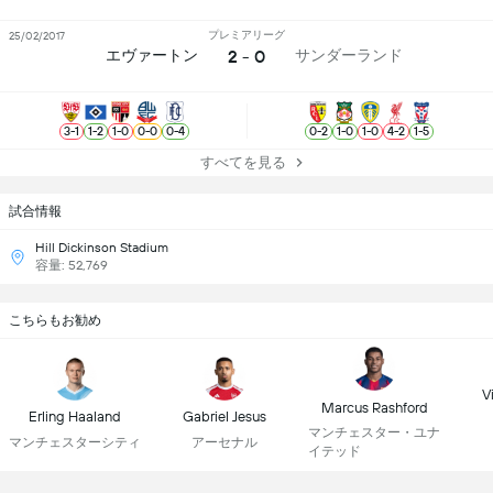
プレミアリーグ
25/02/2017
2 - 0
エヴァートン
サンダーランド
3
-
1
1
-
2
1
-
0
0
-
0
0
-
4
0
-
2
1
-
0
1
-
0
4
-
2
1
-
5
すべてを見る
試合情報
Hill Dickinson Stadium
容量: 52,769
こちらもお勧め
Vi
Marcus Rashford
Erling Haaland
Gabriel Jesus
マンチェスター・ユナ
マンチェスターシティ
アーセナル
イテッド