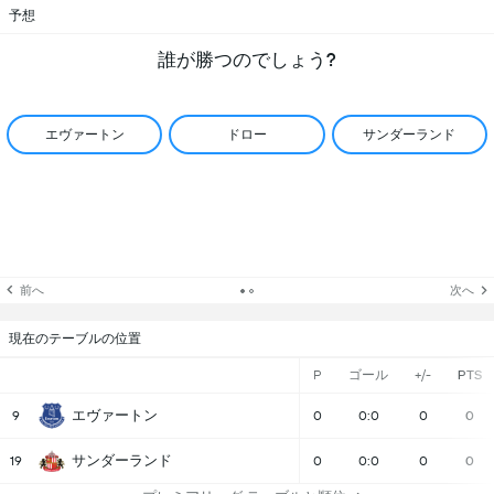
予想
誰が勝つのでしょう?
エヴァートン
ドロー
サンダーランド
前へ
次へ
現在のテーブルの位置
P
ゴール
+/-
PTS
エヴァートン
9
0
0:0
0
0
サンダーランド
19
0
0:0
0
0