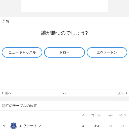
予想
誰が勝つのでしょう?
ニューキャッスル
ドロー
エヴァートン
前へ
次へ
現在のテーブルの位置
P
ゴール
+/-
PTS
エヴァートン
9
0
0:0
0
0