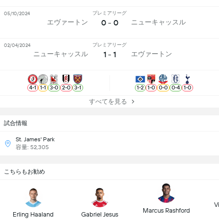
プレミアリーグ
05/10/2024
0 - 0
エヴァートン
ニューキャッスル
プレミアリーグ
02/04/2024
1 - 1
ニューキャッスル
エヴァートン
4
-
1
1
-
1
3
-
0
2
-
0
3
-
1
1
-
2
1
-
0
0
-
0
0
-
4
1
-
0
すべてを見る
試合情報
St. James' Park
容量: 52,305
こちらもお勧め
Vi
Marcus Rashford
Erling Haaland
Gabriel Jesus