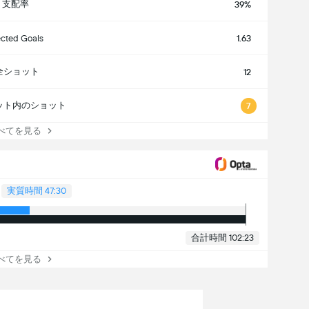
支配率
39%
cted Goals
1.63
全ショット
12
ット内のショット
7
てを見る
実質時間 47:30
合計時間 102:23
てを見る