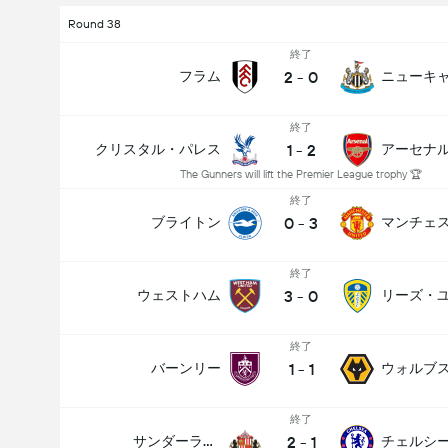
Round 38
終了
2
-
0
フラム
ニューキ
終了
1
-
2
クリスタル・パレス
アーセナ
The Gunners will lift the Premier League trophy 🏆
終了
0
-
3
ブライトン
終了
3
-
0
ウェストハム
リーズ・
終了
1
-
1
バーンリー
ウォルブ
終了
2
-
1
サンダーランド
チェルシ