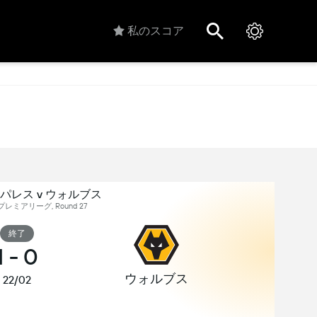
私のスコア
パレス v ウォルブス
レミアリーグ, Round 27
終了
1
-
0
ウォルブス
22/02