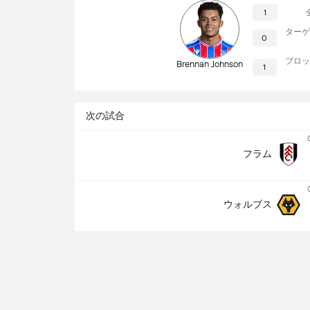
1
ターゲ
0
ブロッ
Brennan Johnson
1
次の試合
フラム
ウォルブス
試合情報
Joseph Johnson
審判