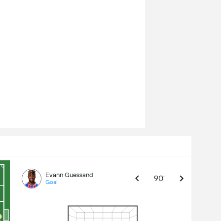
Evann Guessand
90'
Goal