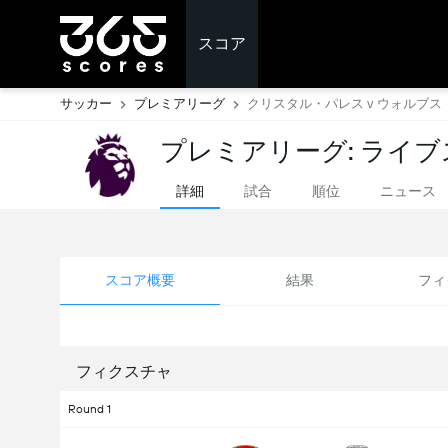
スコア
サッカー
プレミアリーグ
クリスタル・パレス v ウォルブス
プレミアリーグ: ライ
詳細
試合
順位
ニュース
スコア概要
結果
フィ
フィクスチャ
Round 1