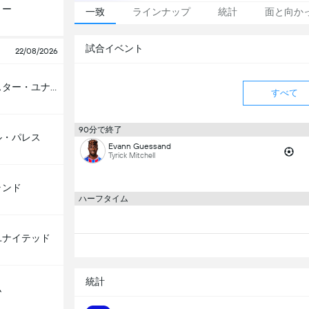
リー
一致
ラインナップ
統計
面と向か
試合イベント
22/08/2026
マンチェスター・ユナイテッド
すべて
90分で終了
ル・パレス
Evann Guessand
Tyrick Mitchell
ランド
ハーフタイム
ユナイテッド
統計
ム