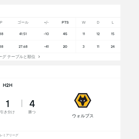
P
ゴール
+/-
PTS
W
D
L
38
41:51
-10
45
11
12
15
38
27:68
-41
20
3
11
24
グ テーブルと順位
H2H
1
4
引き分け
勝つ
ウォルブス
レミアリーグ