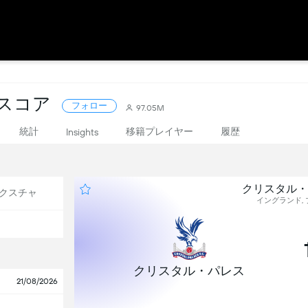
ブスコア
フォロー
97.05M
統計
移籍プレイヤー
履歴
Insights
クリスタル・
クスチャ
イングランド, プ
クリスタル・パレス
21/08/2026