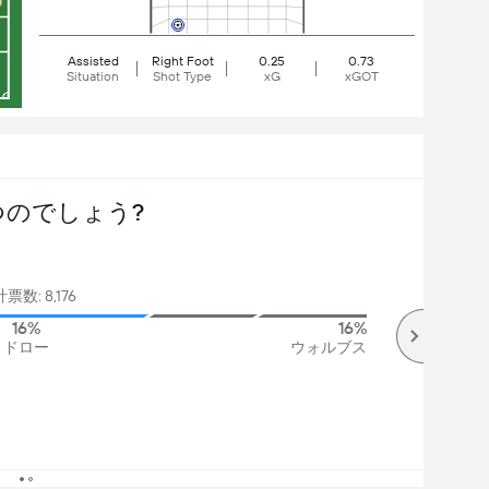
Assisted
Right Foot
0.25
0.73
Situation
Shot Type
xG
xGOT
つのでしょう?
票数: 8,176
16%
16%
ドロー
ウォルブス