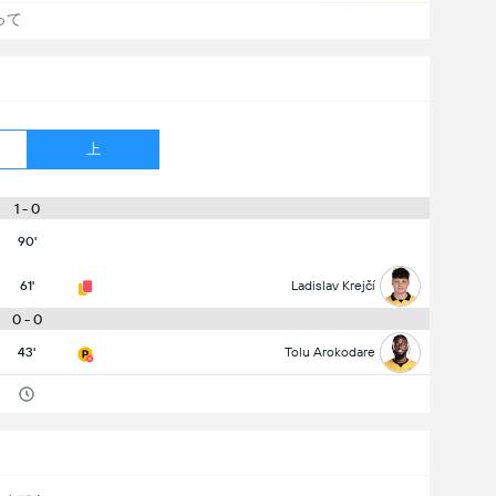
って
上
1 - 0
90'
61'
Ladislav Krejčí
0 - 0
43'
Tolu Arokodare