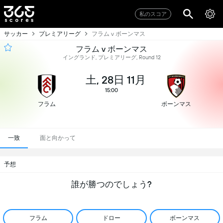
私のスコア
サッカー
プレミアリーグ
フラム v ボーンマス
フラム v ボーンマス
イングランド, プレミアリーグ, Round 12
土, 28日 11月
15:00
フラム
ボーンマス
一致
面と向かって
予想
誰が勝つのでしょう?
フラム
ドロー
ボーンマス