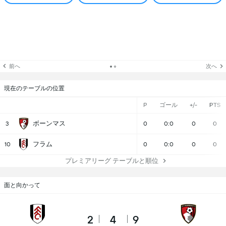
前へ
次へ
現在のテーブルの位置
P
ゴール
+/-
PTS
ボーンマス
3
0
0:0
0
0
フラム
10
0
0:0
0
0
プレミアリーグ テーブルと順位
面と向かって
2
4
9