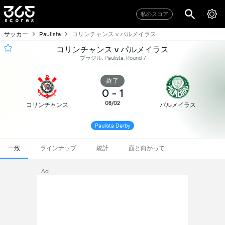
私のスコア
サッカー
コリンチャンス v パルメイラス
Paulista
コリンチャンス v パルメイラス
ブラジル, Paulista, Round 7
終了
0
-
1
08/02
コリンチャンス
パルメイラス
Paulista Derby
一致
ラインナップ
統計
面と向かって
Ad