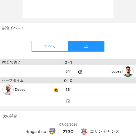
試合イベント
すべて
上
90分で終了
0 - 1
84'
Lopez
ハーフタイム
0 - 0
Depay
38'
次の試合
09/08/2026
21:30
コリンチャンス
Bragantino