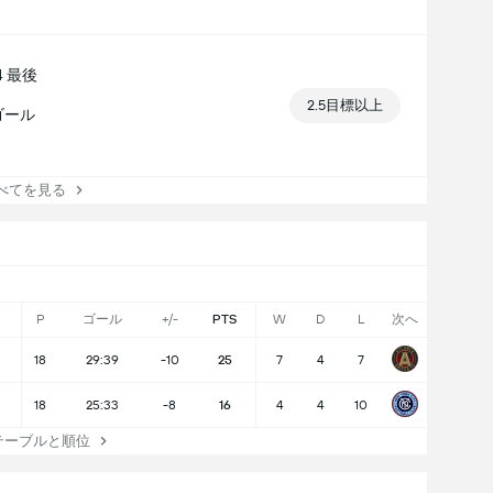
4 最後
2.5目標以上
ゴール
てを見る
P
ゴール
+/-
PTS
W
D
L
次へ
18
29:39
-10
25
7
4
7
18
25:33
-8
16
4
4
10
テーブルと順位