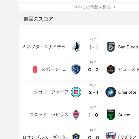
すべての備品を見る
前回のスコア
終了
1
-
1
ミネソタ・ユナイテッド
San Diego
終了
0
-
2
スポーツ・カンザス・シティ
終了
2
-
1
シカゴ・ファイア
Charlotte 
終了
1
-
0
コロラド・ラピッズ
Austin
終了
0
-
0
ロサンゼルス・ギャラクシー
FCダラス