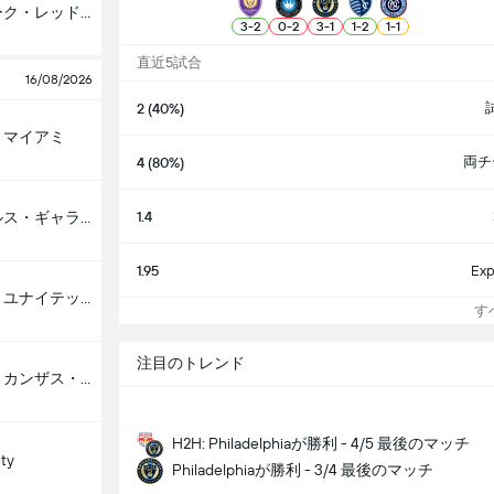
ニューヨーク・レッドブルズ
3
-
2
0
-
2
3
-
1
1
-
2
1
-
1
直近5試合
16/08/2026
2 (40%)
・マイアミ
両チ
4 (80%)
1.4
ロサンゼルス・ギャラクシー
1.95
Exp
ミネソタ・ユナイテッド
すべ
注目のトレンド
スポーツ・カンザス・シティ
H2H: Philadelphiaが勝利 - 4/5 最後のマッチ
ity
Philadelphiaが勝利 - 3/4 最後のマッチ