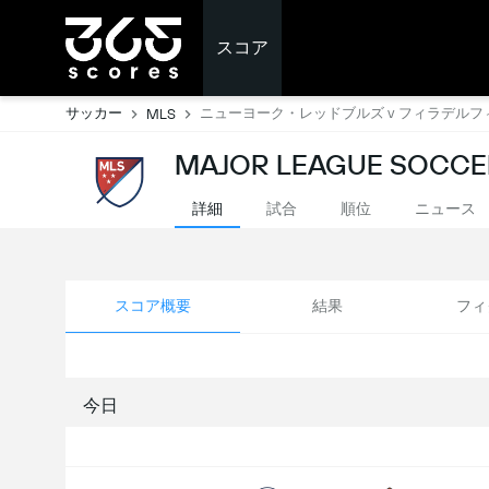
スコア
サッカー
ニューヨーク・レッドブルズ v フィラデル
MLS
MAJOR LEAGUE SOC
詳細
試合
順位
ニュース
スコア概要
結果
フィ
今日