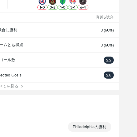
1
-
0
3
-
2
1
-
0
3
-
1
6
-
4
直近5試合
試合に勝利
3 (60%)
ームとも得点
3 (60%)
ゴール数
2.2
ected Goals
2.8
てを見る
Philadelphiaの勝利