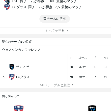
H2H: 両チームが得点 - 10/10 最後のマッチ
FCダラス: 両チームが得点 - 6/7 最後のマッチ
両チームの得点
すべてを見る
現在のテーブルの位置
ウェスタンカンファレンス
P
ゴール
+/-
PTS
サンノゼ
3
18
37:24
13
33
FCダラス
6
18
32:25
7
27
MLS テーブルと順位
面と向かって