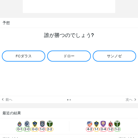
予想
誰が勝つのでしょう?
FCダラス
ドロー
サンノゼ
前へ
次へ
最近の結果
0
-
1
2
-
0
0
-
0
1
-
0
2
-
2
4
-
2
1
-
1
0
-
4
1
-
2
1
-
3