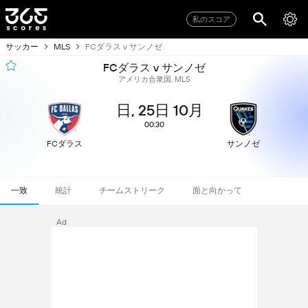
私のスコア
サッカー
FCダラス v サンノゼ
MLS
FCダラス v サンノゼ
アメリカ合衆国, MLS
日, 25日 10月
00:30
FCダラス
サンノゼ
一致
統計
チームストリーク
面と向かって
Ad