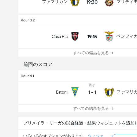
19:30
ファマリカン
マリティ
Round 2
19:15
ベンフィ
Casa Pia
すべての備品を見る
前回のスコア
Round 1
終了
1
-
1
ファマリ
Estoril
すべての結果を見る
プリメイラ・リーガの試合経過・結果ウィジェットを追加
いろいろなオプションがあります。
ウィジェ