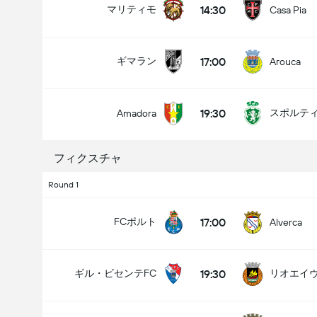
14:30
マリティモ
Casa Pia
17:00
ギマラン
Arouca
試合のゴールの合計 (2.5)
19:30
スポルティ
Amadora
アンダー
オーバー
フィクスチャ
Round 1
17:00
FCポルト
Alverca
19:30
ギル・ビセンテFC
リオエイ