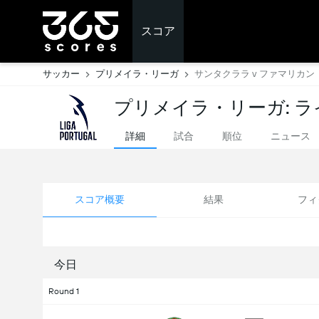
スコア
サッカー
プリメイラ・リーガ
サンタクララ v ファマリカン
プリメイラ・リーガ: 
詳細
試合
順位
ニュース
スコア概要
結果
フィ
今日
Round 1