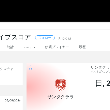
ライブスコア
フォロー
10.01M
統計
移籍プレイヤー
履歴
Insights
サンタクラ
クスチャ
ポルトガル, プリ
日, 
サンタクララ
08/08/2026