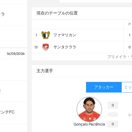
現在のテーブルの位置
ララ
P
ファマリカン
1
1
サンタクララ
13
0
16/08/2026
プリメイラ・リ
主力選手
アタッカー
ミッ
セ
0
ンテFC
レ
-
Gonçalo Paciência
0