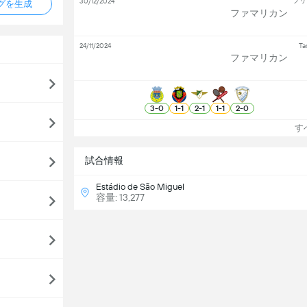
プリ
30/12/2024
タグを生成
ファマリカン
24/11/2024
Ta
ファマリカン
3
-
0
1
-
1
2
-
1
1
-
1
2
-
0
すべ
試合情報
Estádio de São Miguel
容量: 13,277