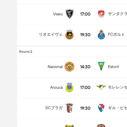
17:00
サンタク
Viseu
19:30
リオエイヴェ
FCポルト
Round 2
14:30
Nacional
Estoril
17:00
モレレン
Arouca
19:30
SCブラガ
ギル・ビセ