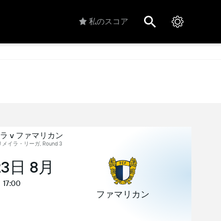
私のスコア
ラ v ファマリカン
メイラ・リーガ, Round 3
23日 8月
17:00
ファマリカン