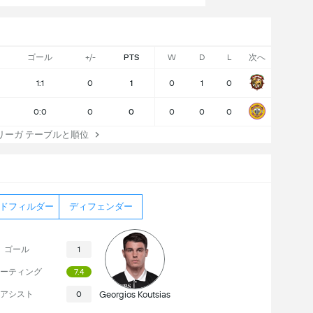
ゴール
+/-
PTS
W
D
L
次へ
1:1
0
1
0
1
0
0:0
0
0
0
0
0
ーガ テーブルと順位
ドフィルダー
ディフェンダー
ゴール
1
ーティング
7.4
アシスト
0
Georgios Koutsias