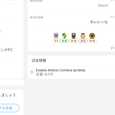
プリ
28/12/2024
Estoril
プリ
18/05/2024
モレレンセ
カ
1
-
1
3
-
0
0
-
0
2
-
0
0
-
0
すべ
ンテFC
試合情報
Estádio António Coimbra da Mota
容量: 8,015
しましょう
タグを生成