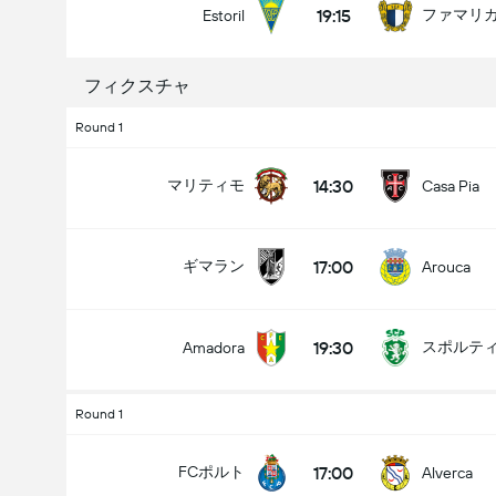
19:15
ファマリ
Estoril
フィクスチャ
Round 1
試合のゴールの合計 (2.5)
14:30
マリティモ
Casa Pia
アンダー
オーバー
17:00
ギマラン
Arouca
19:30
スポルティ
Amadora
Round 1
17:00
FCポルト
Alverca