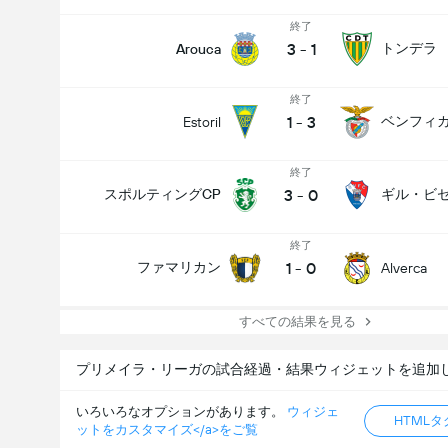
終了
3
-
1
トンデラ
Arouca
終了
1
-
3
ベンフィ
Estoril
終了
3
-
0
スポルティングCP
ギル・ビセ
終了
1
-
0
ファマリカン
Alverca
すべての結果を見る
プリメイラ・リーガの試合経過・結果ウィジェットを追加
いろいろなオプションがあります。
ウィジェ
HTML
ットをカスタマイズ</a>をご覧