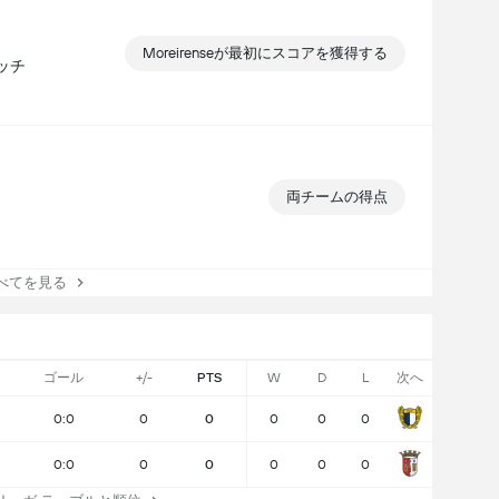
Moreirenseが最初にスコアを獲得する
マッチ
両チームの得点
てを見る
ゴール
+/-
PTS
W
D
L
次へ
0:0
0
0
0
0
0
0:0
0
0
0
0
0