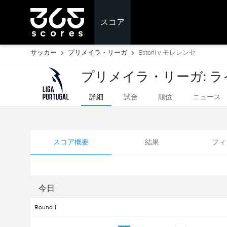
スコア
サッカー
プリメイラ・リーガ
Estoril v モレレンセ
プリメイラ・リーガ: 
詳細
試合
順位
ニュース
スコア概要
結果
フィ
今日
Round 1