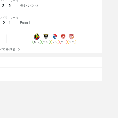
メイラ・リーガ
2 - 2
モレレンセ
メイラ・リーガ
2 - 1
Estoril
0
-
2
2
-
0
2
-
2
2
-
1
2
-
2
てを見る