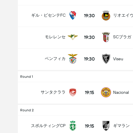
19:30
ギル・ビセンテFC
リオエイ
19:30
モレレンセ
SCブラガ
19:30
ベンフィカ
Viseu
Round 1
19:15
サンタクララ
Nacional
Round 2
19:15
スポルティングCP
ギマラン