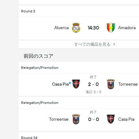
Round 2
14:30
Alverca
Amadora
すべての備品を見る
前回のスコア
Relegation/Promotion
終了
2
-
0
Casa Pia
Torreense
集計 2 - 0
Relegation/Promotion
終了
0
-
0
Torreense
Casa Pia
Round 34