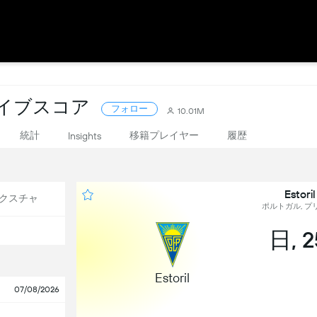
ライブスコア
フォロー
10.01M
統計
移籍プレイヤー
履歴
Insights
Esto
クスチャ
ポルトガル, プリ
日, 
Estoril
07/08/2026