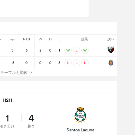
ル
+/-
PTS
W
D
L
結果
次へ
3
6
2
0
1
W
L
W
-5
0
0
0
3
L
L
L
X テーブルと順位
H2H
1
4
引き分け
勝つ
Santos Laguna