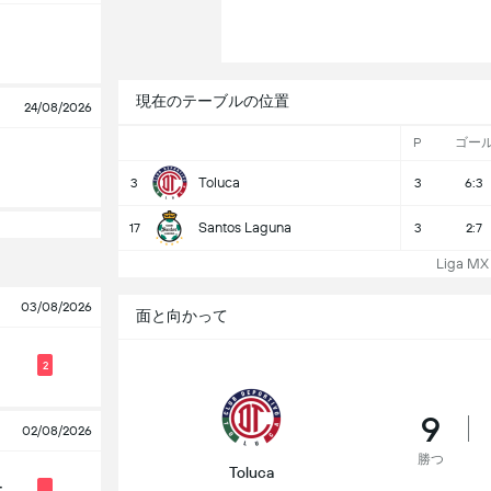
現在のテーブルの位置
24/08/2026
P
ゴー
Toluca
3
3
6:3
Santos Laguna
17
3
2:7
Liga M
03/08/2026
面と向かって
2
9
02/08/2026
勝つ
Toluca
ー