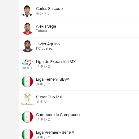
Carlos Salcedo
モンテレー
Alexis Vega
Toluca
Javier Aquino
FC Juarez
Liga de Expansión MX
メキシコ
Liga Femenil BBVA
メキシコ
Super Cup MX
メキシコ
Campeon de Campeones
メキシコ
Liga Premier - Serie A
メキシコ