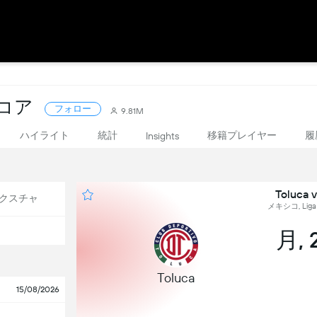
スコア
フォロー
9.81M
ハイライト
統計
移籍プレイヤー
履
Insights
Toluca 
クスチャ
メキシコ, Liga M
月, 
Toluca
15/08/2026