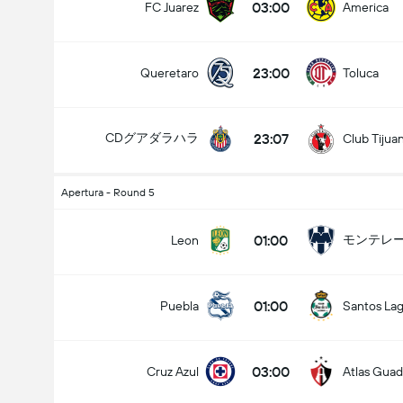
03:00
FC Juarez
America
23:00
Queretaro
Toluca
23:07
CDグアダラハラ
Club Tijua
Apertura - Round 5
01:00
モンテレ
Leon
01:00
Puebla
Santos La
03:00
Cruz Azul
Atlas Guad