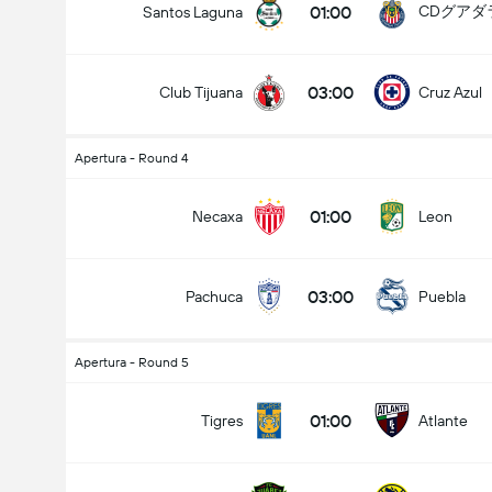
01:00
CDグアダ
Santos Laguna
03:00
Club Tijuana
Cruz Azul
Apertura - Round 4
01:00
Necaxa
Leon
03:00
Pachuca
Puebla
Apertura - Round 5
01:00
Tigres
Atlante