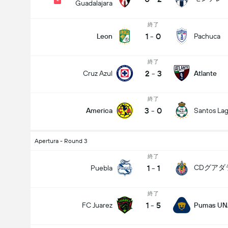
Guadalajara
終了
1
-
0
Leon
Pachuca
終了
2
-
3
Cruz Azul
Atlante
終了
3
-
0
America
Santos La
Apertura - Round 3
終了
1
-
1
CDグアダ
Puebla
終了
1
-
5
FC Juarez
Pumas U