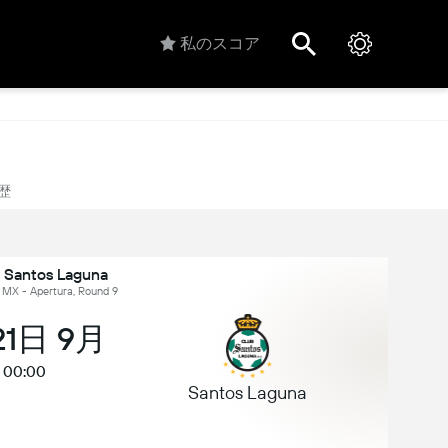
私のスコア
歴
v Santos Laguna
X - Apertura, Round 9
21日 9月
00:00
Santos Laguna