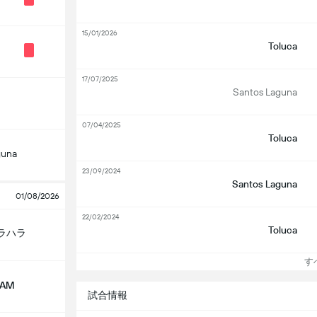
15/01/2026
Toluca
17/07/2025
Santos Laguna
07/04/2025
Toluca
guna
23/09/2024
Santos Laguna
01/08/2026
22/02/2024
Toluca
ラハラ
すべ
NAM
試合情報