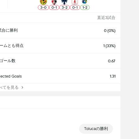
3
-
0
0
-
1
3
-
2
0
-
1
1
-
2
直近3試合
試合に勝利
0 (0%)
ームとも得点
1 (33%)
ゴール数
0.67
ected Goals
1.31
てを見る
Tolucaの勝利