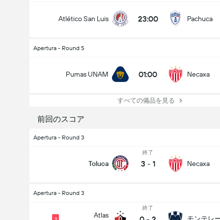
23:00
Atlético San Luis
Pachuca
Apertura - Round 5
01:00
Pumas UNAM
Necaxa
すべての備品を見る
前回のスコア
Apertura - Round 3
終了
3
-
1
Toluca
Necaxa
Apertura - Round 3
終了
Atlas
0
-
2
モンテレ
2