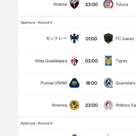
23:00
Atlante
Toluca
Apertura - Round 4
試合のゴールの合計 (2.5)
01:00
モンテレー
FC Juarez
03:00
Atlas Guadalajara
Tigres
アンダー
オーバー
18:00
Pumas UNAM
Queretaro
23:00
America
Atlético Sa
Apertura - Round 4