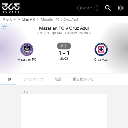
私のスコア
サッカー
Liga MX
Mazatlan FC v Cruz Azul
Mazatlan FC v Cruz Azul
メキシコ, Liga MX - Clausura, Round 12
終了
1
-
1
21/03
Mazatlan FC
Cruz Azul
一致
ラインナップ
統計
面と向かって
Ad