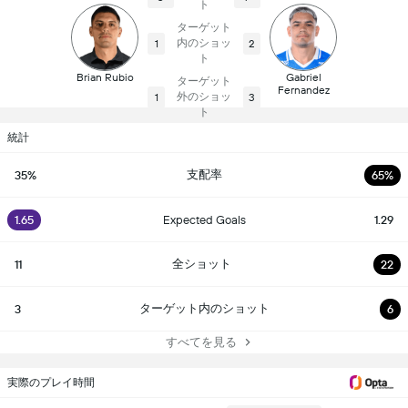
ト
ターゲット
内のショッ
1
2
ト
Brian Rubio
Gabriel
ターゲット
Fernandez
外のショッ
1
3
ト
統計
支配率
35%
65%
1.65
Expected Goals
1.29
全ショット
11
22
ターゲット内のショット
3
6
すべてを見る
実際のプレイ時間