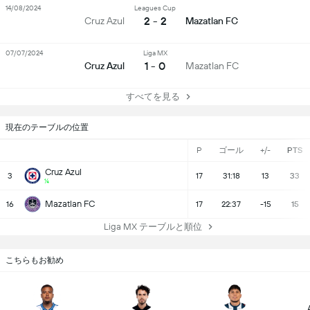
14/08/2024
Leagues Cup
2 - 2
Cruz Azul
Mazatlan FC
07/07/2024
Liga MX
1 - 0
Cruz Azul
Mazatlan FC
すべてを見る
現在のテーブルの位置
P
ゴール
+/-
PTS
Cruz Azul
3
17
31:18
13
33
¼
Mazatlan FC
16
17
22:37
-15
15
Liga MX テーブルと順位
こちらもお勧め