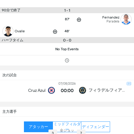
90分で終了
1 - 1
Fernandez
87'
Paradela
Ovalle
48'
ハーフタイム
0 - 0
No Top Events
次の試合
07/08/2026
00:00
フィラデルフィア・ユニオン
Cruz Azul
主力選手
ミッドフィルダ
アタッカー
ディフェンダー
ー
全ショッ
3
7