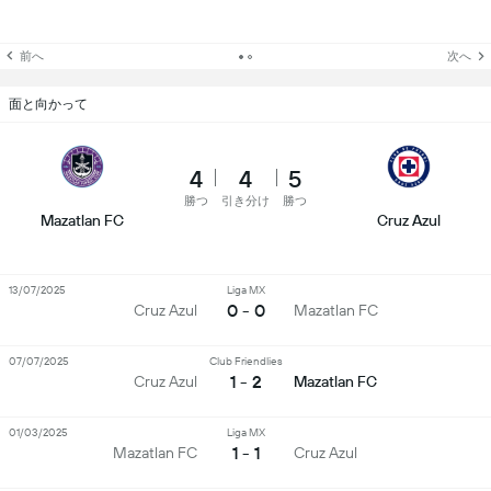
前へ
次へ
面と向かって
4
4
5
勝つ
引き分け
勝つ
Mazatlan FC
Cruz Azul
13/07/2025
Liga MX
0 - 0
Cruz Azul
Mazatlan FC
07/07/2025
Club Friendlies
1 - 2
Cruz Azul
Mazatlan FC
01/03/2025
Liga MX
1 - 1
Mazatlan FC
Cruz Azul