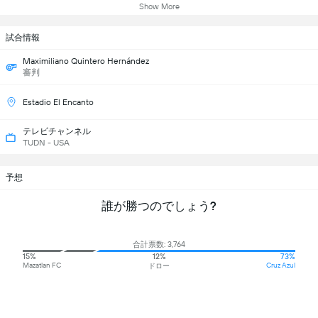
Show More
試合情報
Maximiliano Quintero Hernández
審判
Estadio El Encanto
テレビチャンネル
TUDN - USA
予想
誰が勝つのでしょう?
合計票数: 3,764
15%
12%
73%
Mazatlan FC
Cruz Azul
ドロー