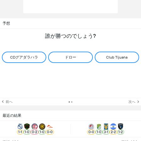
予想
誰が勝つのでしょう?
CDグアダラハラ
ドロー
Club Tijuana
前へ
次へ
最近の結果
1
-
1
1
-
0
0
-
2
1
-
0
0
-
0
0
-
0
1
-
0
3
-
1
2
-
2
1
-
2