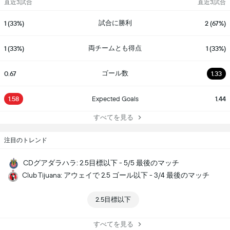
直近3試合
直近3試合
試合に勝利
1 (33%)
2 (67%)
両チームとも得点
1 (33%)
1 (33%)
ゴール数
0.67
1.33
1.58
Expected Goals
1.44
すべてを見る
注目のトレンド
CDグアダラハラ: 2.5目標以下 - 5/5 最後のマッチ
Club Tijuana: アウェイで 2.5 ゴール以下 - 3/4 最後のマッチ
2.5目標以下
すべてを見る