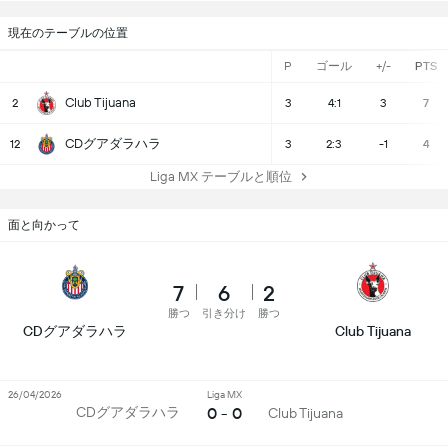
現在のテーブルの位置
P
ゴール
+/-
PTS
Club Tijuana
2
3
4:1
3
7
CDグアダラハラ
12
3
2:3
-1
4
Liga MX テーブルと順位
面と向かって
7
6
2
勝つ
引き分け
勝つ
CDグアダラハラ
Club Tijuana
26/04/2026
Liga MX
0 - 0
CDグアダラハラ
Club Tijuana