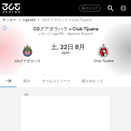
私のスコア
サッカー
CDグアダラハラ v Club Tijuana
Liga MX
CDグアダラハラ v Club Tijuana
メキシコ, Liga MX - Apertura, Round 5
土, 22日 8月
23:07
Club Tijuana
CDグアダラハラ
一致
統計
チームストリーク
面と向かって
Ad