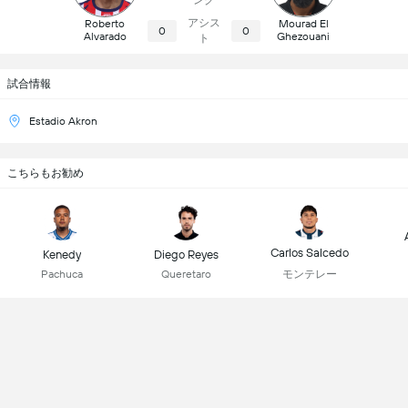
ング
アシス
Roberto
Mourad El
0
0
Alvarado
Ghezouani
ト
試合情報
Estadio Akron
こちらもお勧め
Carlos Salcedo
Kenedy
Diego Reyes
モンテレー
Pachuca
Queretaro