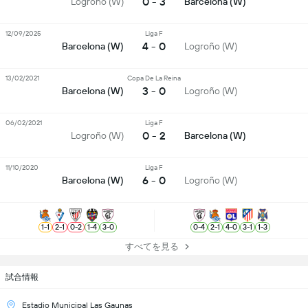
0 - 3
Logroño (W)
Barcelona (W)
12/09/2025
Liga F
4 - 0
Barcelona (W)
Logroño (W)
13/02/2021
Copa De La Reina
3 - 0
Barcelona (W)
Logroño (W)
06/02/2021
Liga F
0 - 2
Logroño (W)
Barcelona (W)
11/10/2020
Liga F
6 - 0
Barcelona (W)
Logroño (W)
1
-
1
2
-
1
0
-
2
1
-
4
3
-
0
0
-
4
2
-
1
4
-
0
3
-
1
1
-
3
すべてを見る
試合情報
Estadio Municipal Las Gaunas