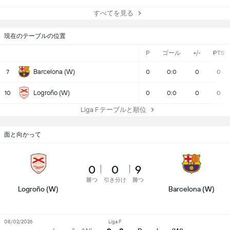
すべてを見る
現在のテーブルの位置
P
ゴール
+/-
PTS
Barcelona (W)
7
0
0:0
0
0
Logroño (W)
10
0
0:0
0
0
Liga F テーブルと順位
面と向かって
0
0
9
勝つ
引き分け
勝つ
Logroño (W)
Barcelona (W)
08/02/2026
Liga F