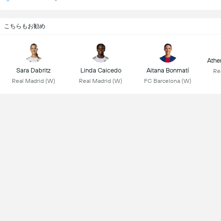
こちらもお勧め
Athen
Sara Dabritz
Linda Caicedo
Aitana Bonmatí
Re
Real Madrid (W)
Real Madrid (W)
FC Barcelona (W)